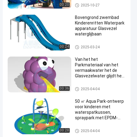
zwembad glijbaan voor
Het Stootkussen van de water
00:20
2025-10-27
kinderen
plons
Bovengrond zwembad
Kinderenritten Waterpark
apparatuur Glasvezel
waterglijbaan
De Dia van het Zwembadwater
00:24
2025-03-24
Van het het
Parkmateriaal van het
vermaakwater het de
Glasvezelwater glijdt het
Speelgoed van
Waterspelen voor
Mini Pool Slide
00:36
2025-04-04
Commercieel Zwembad
50 ㎡ Aqua Park-ontwerp
voor kinderen met
waterspatkussen,
spraypark met EPDM-
vloer
Aqua Park
00:28
2025-04-04