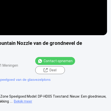
ountain Nozzle van de grondnevel de
Contact opnemen
1 Meningen
Deel
peelgoed van de glasvezelplons
 Zone Speelgoed Model: DP-HD05 Toestand: Nieuw: Een gloednieuw,
king ....
Bekijk meer