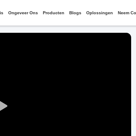
is
Ongeveer Ons
Producten
Blogs
Oplossingen
Neem Co
Play
Video