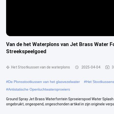
Van de het Waterplons van Jet Brass Water F
Streekspeelgoed
Het Stootkussen van de waterplons
2025-04-04
3
#
De Plonsstootkussen van het glasvezelwater
#
Het Stootkussens
#
Antistatische Openluchtwatersproeiers
Ground Spray Jet Brass Waterfontein Sproeierspoel Water Splash
ongebruikt, ongeopend, ongeschonden artikel in zijn originele verpak