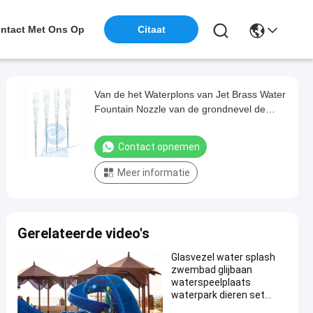
ntact Met Ons Op
Citaat
Van de het Waterplons van Jet Brass Water
Fountain Nozzle van de grondnevel de
Streekspeelgoed
Contact opnemen
Meer informatie
Gerelateerde video's
Glasvezel water splash
zwembad glijbaan
waterspeelplaats
waterpark dieren set
olifant slang regenboog