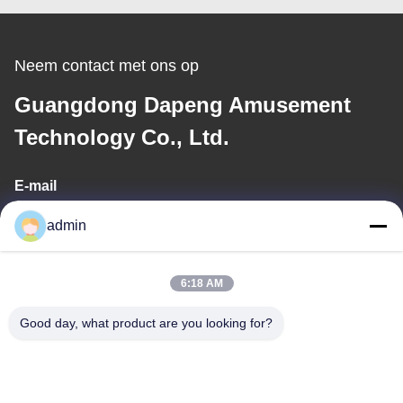
Neem contact met ons op
Guangdong Dapeng Amusement
Technology Co., Ltd.
E-mail
Sales01@dpwaterpark.com
admin
6:18 AM
Ons adres
Good day, what product are you looking for?
Adres
Adres: Zaal 32, Road van Nr 51 Fansheng, Dagang-Stad,
Nansha-District, Guangzhou-Stad, de Provincie van Guangdong,
China