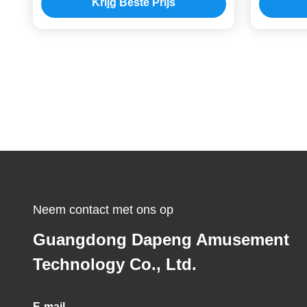
Krijg Beste Prijs
Pool
Neem contact met ons op
Guangdong Dapeng Amusement
Technology Co., Ltd.
E-mail