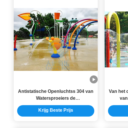
Antistatische Openluchtss 304 van
Van het 
Watersproeiers de
van
Plonsspeelplaats van het Slakwater
Open
Krijg Beste Prijs
Wat