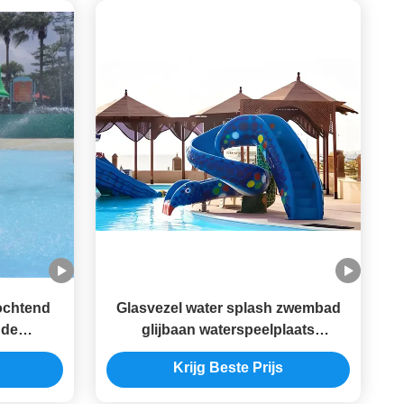
ochtend
Glasvezel water splash zwembad
 de
glijbaan waterspeelplaats
vezel
waterpark dieren set olifant slang
Krijg Beste Prijs
regenboog zwembad glijbaan voor
kinderen