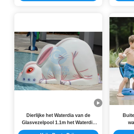
Dierlijke het Waterdia van de
Buit
Glasvezelpool 1.1m het Waterdia
wa
van het Hoogtekonijn voor Kleine
wa