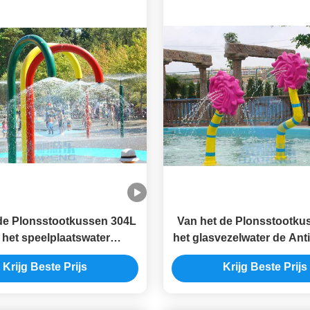
de Plonsstootkussen 304L
Van het de Plonsstootku
 het speelplaatswater
het glasvezelwater de Anti
lucht Aangepaste het
Kinderen Rose Flower Wa
Krijg Beste Prijs
Krijg Beste Prijs
ersprenkelinstallatie
Park