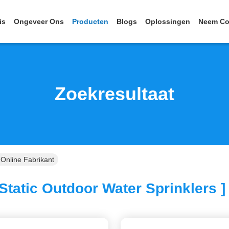
is
Ongeveer Ons
Producten
Blogs
Oplossingen
Neem Co
Zoekresultaat
 Online Fabrikant
Static Outdoor Water Sprinklers ]