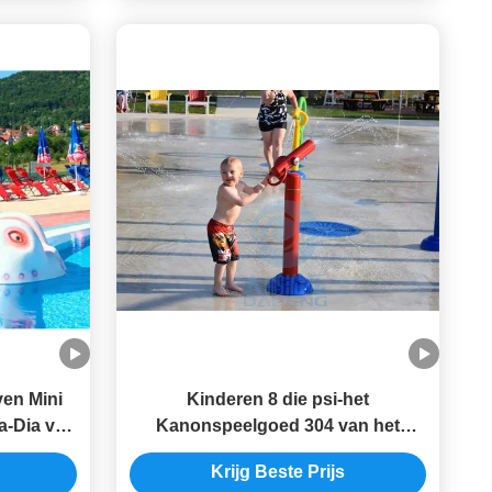
ven Mini
Kinderen 8 die psi-het
a-Dia van
Kanonspeelgoed 304 van het
uters
Waterpark Roestvrij staal voor
Krijg Beste Prijs
Nevelpark wordt aangepast