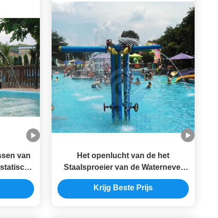
ssen van
Het openlucht van de het
statische
Staalsproeier van de Waternevel
ter Spray
Stootkussen Gegalvaniseerde
Krijg Beste Prijs
Anticorrosieve Speelgoed van de
de Poolstraal