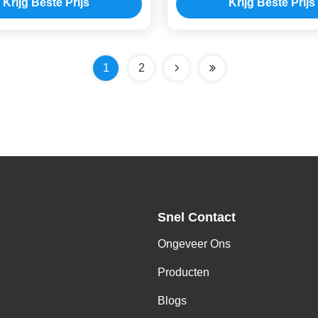
Krijg Beste Prijs
Krijg Beste Prijs
de Kinderenplon
1
2
Snel Contact
Ongeveer Ons
Producten
Blogs