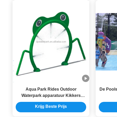
Aqua Park Rides Outdoor
De Pools
Waterpark apparatuur Kikkers
Water Splash Pad Voor kinderen en
Spro
Krijg Beste Prijs
volwassenen