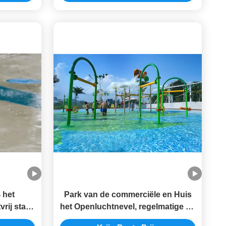
 het
Park van de commerciële en Huis
rij staal
het Openluchtnevel, regelmatige de
reek van
stoomwaterval van de Plonsstreek