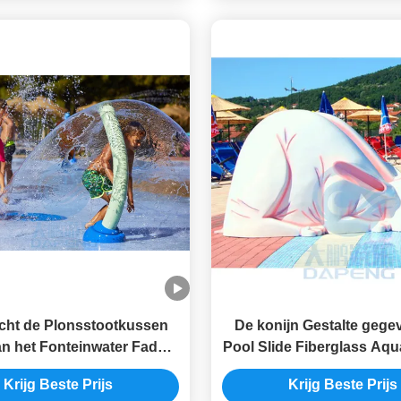
cht de Plonsstootkussen
De konijn Gestalte gege
an het Fonteinwater Fade
Pool Slide Fiberglass Aqu
 Resistant Stainless Steel
het Parkwater voor Pe
Krijg Beste Prijs
Krijg Beste Prijs