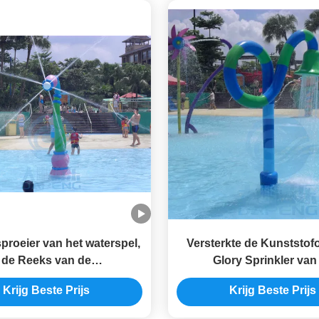
proeier van het waterspel,
Versterkte de Kunststof
de Reeks van de
Glory Sprinkler van
eierinstallaties van de
installatiereeks Glas
Krijg Beste Prijs
Krijg Beste Prijs
Glasvezelwind