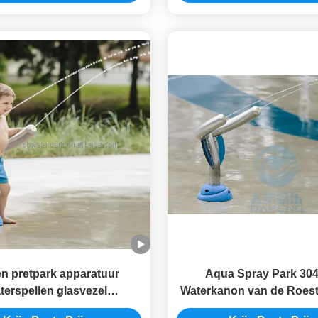
en pretpark apparatuur
Aqua Spray Park 304
terspellen glasvezel
Waterkanon van de Roestv
terglijbanen op maat
Dubbel Nevel voor de St