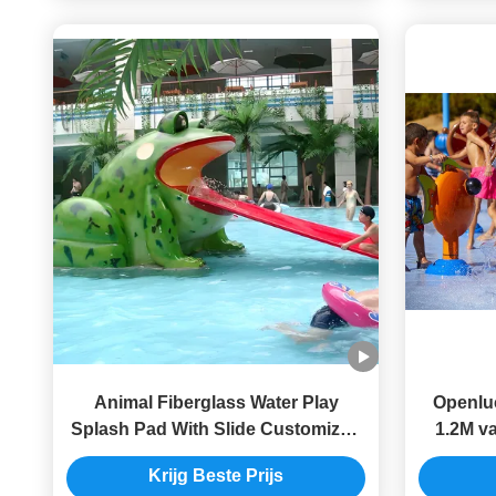
Animal Fiberglass Water Play
Openlu
Splash Pad With Slide Customized
1.2M v
Style Children Swimming Pool Use
Erosion
Krijg Beste Prijs
For Over 3 Years Old