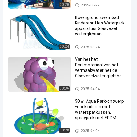
zwembad glijbaan voor
Het Stootkussen van de water
00:20
2025-10-27
kinderen
plons
Bovengrond zwembad
Kinderenritten Waterpark
apparatuur Glasvezel
waterglijbaan
en
De Dia van het Zwembadwater
00:24
2025-03-24
Van het het
Parkmateriaal van het
vermaakwater het de
Glasvezelwater glijdt het
Speelgoed van
Waterspelen voor
Mini Pool Slide
00:36
2025-04-04
Commercieel Zwembad
50 ㎡ Aqua Park-ontwerp
voor kinderen met
waterspatkussen,
spraypark met EPDM-
vloer
Aqua Park
00:28
2025-04-04