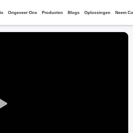
is
Ongeveer Ons
Producten
Blogs
Oplossingen
Neem Co
Play
Video