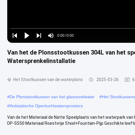
Loaded
:
0%
0:00
/
0:00
Play
Play
Play
Mute
Current
Duration
next
next
Van het de Plonsstootkussen 304L van het sp
Time
Watersprenkelinstallatie
Het Stootkussen van de waterplons
2025-03-26
6
#
De Plonsstootkussen van het glasvezelwater
#
Het Stootkussens
#
Antistatische Openluchtwatersproeiers
Van de het Materiaal de Natte Speelplaats van het waterpark van
DP-SS50 Materiaal Roestvrije Steel+Fountain-Pijp Geschikte leeftij