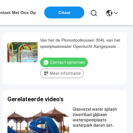
ntact Met Ons Op
Citaat
Van het de Plonsstootkussen 304L van het
speelplaatswater Openlucht Aangepaste
het Watersprenkelinstallatie
Contact opnemen
Meer informatie
Gerelateerde video's
Glasvezel water splash
zwembad glijbaan
waterspeelplaats
waterpark dieren set
olifant slang regenboog