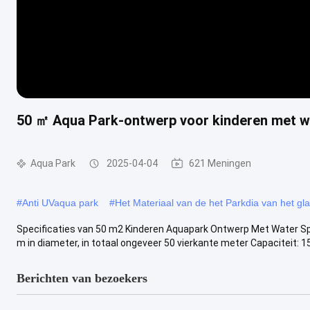
50 ㎡ Aqua Park-ontwerp voor kinderen met w
Aqua Park
2025-04-04
621 Meningen
#
Anti UVaqua park
#
Het Materiaal van de het Parkdia van het gl
Specificaties van 50 m2 Kinderen Aquapark Ontwerp Met Water Spl
m in diameter, in totaal ongeveer 50 vierkante meter Capaciteit: 15-2
Berichten van bezoekers