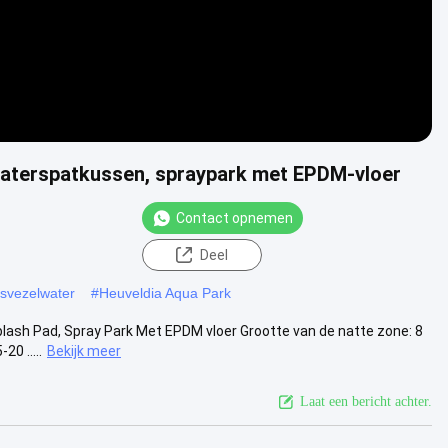
aterspatkussen, spraypark met EPDM-vloer
Contact opnemen
Deel
asvezelwater
#
Heuveldia Aqua Park
ash Pad, Spray Park Met EPDM vloer Grootte van de natte zone: 8
0 .....
Bekijk meer
Laat een bericht achter.