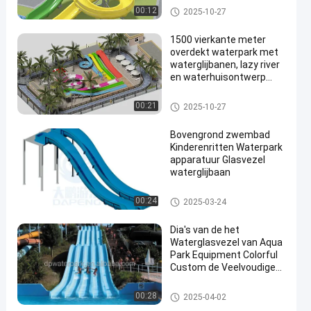
aanpassing
Aqua Park
00:12
2025-10-27
1500 vierkante meter
overdekt waterpark met
waterglijbanen, lazy river
en waterhuisontwerp
voor alle leeftijden
Aqua Park
00:21
2025-10-27
Bovengrond zwembad
Kinderenritten Waterpark
apparatuur Glasvezel
waterglijbaan
De Dia van het Zwembadwater
00:24
2025-03-24
Dia's van de het
Waterglasvezel van Aqua
Park Equipment Colorful
Custom de Veelvoudige
voor Commercieel
Zwembad/Huis
De Dia van het waterpark
00:28
2025-04-02