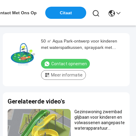
ntact Met Ons Op
Citaat
50 ㎡ Aqua Park-ontwerp voor kinderen
met waterspatkussen, spraypark met
EPDM-vloer
Contact opnemen
Meer informatie
Gerelateerde video's
Gezinswoning zwembad
glijbaan voor kinderen en
volwassenen aangepaste
waterapparatuur
glasvezel kleur