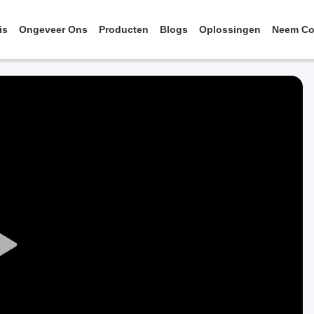
is
Ongeveer Ons
Producten
Blogs
Oplossingen
Neem Co
Play
Video