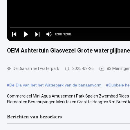
Loaded
:
0%
0:00
/
0:00
Play
Play
Play
Mute
Current
Duration
next
next
OEM Achtertuin Glasvezel Grote waterglijbane
Time
De Dia van het waterpark
2025-03-26
83 Meninge
#
De Dia van het het Waterpark van de banaanvorm
#
Dubbele he
Commercieel Mini Aqua Amusement Park Spelen Zwembad Rides Kid
Elementen Beschrijvingen Merkteken Grootte Hoogte=8 m Breedte =
Berichten van bezoekers