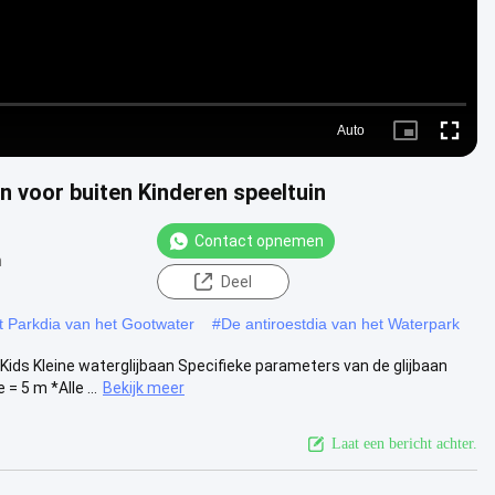
Auto
Picture-
Fullscre
in-
Picture
n voor buiten Kinderen speeltuin
Contact opnemen
n
Deel
t Parkdia van het Gootwater
#
De antiroestdia van het Waterpark
s Kleine waterglijbaan Specifieke parameters van de glijbaan
 5 m *Alle ...
Bekijk meer
Laat een bericht achter.