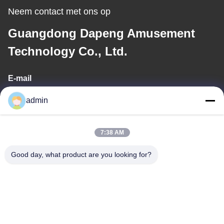
Neem contact met ons op
Guangdong Dapeng Amusement
Technology Co., Ltd.
E-mail
Sales01@dpwaterpark.com
admin
7:38 AM
Ons adres
Good day, what product are you looking for?
Adres
Adres: Zaal 32, Road van Nr 51 Fansheng, Dagang-Stad,
Nansha-District, Guangzhou-Stad, de Provincie van Guangdong,
China
Telefoon