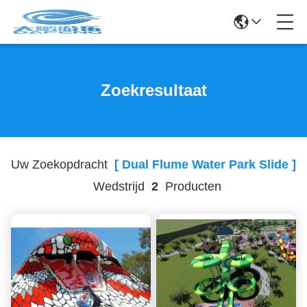
Zoekresultaat
Uw Zoekopdracht
[ Dual Flume Water Park Slide ]
Wedstrijd
2
Producten