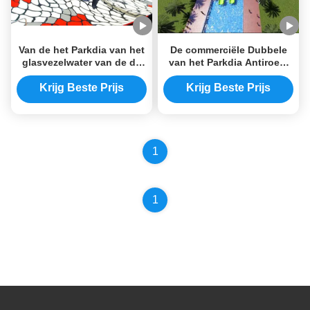
Van de het Parkdia van het
De commerciële Dubbele
glasvezelwater van de de
van het Parkdia Antiroest
Gootcobra Commerciële
15m van het Gootwater Dia
15m Dubbele het Waterdia
van het de Glasvezel
Krijg Beste Prijs
Krijg Beste Prijs
Spiraalvormige Water
1
1