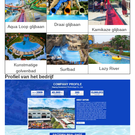
Draai glijbaan
Aqua Loop glijbaan
Kamikaze glijbaan
Kunstmatige
Lazy River
Surfbad
golvenbad
Profiel van het bedrijf