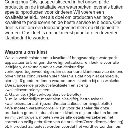
Guangzhou City, gespecialiseerd in het ontwerp, de
productie en de installatie van waterparken, evenals buiten
speeltuinproducten voor kinderen.Wij voeren een
kwaliteitsbeleid., met als doel om producten van hoge
kwaliteit te produceren en de beste service te bieden. Ons
doel is niet om een toonaangevend merk op dit gebied te
worden. Ons doel is om het meest populaire en tevreden
klantbedrijf te worden.
Waarom u ons kiest
We zijn vastbesloten om u kwalitatief hoogwaardige waterpark
apparatuur te brengen die veilig, betaalbaar en leuk is voor alle
leeftijden, deskundig advies van deskundige
verkoopvertegenwoordigers,En superieure klantenservice die ons
boven onze concurrenten stelt.Maar als dat nog niet genoeg is,
hier zijn 6 goede redenen waarom onze klanten bij ons winkelen:
1Geavanceerde productiefaciliteiten en streng
kwaliteitscontrolesysteem.
2. Garantie. ((Na-verkoop Service Belofte)
3. milieuvriendelijke materialen,niet-giftig, betrouwbaar
kwaliteitsmateriaal. (gezond/materiaalbeschermingsbelofte)
4We moeten verantwoordelijk zijn voor de speler die onze
producten gebruikt, dus als onze klanten mijn producten kopen
en mij vertrouwen, moeten we ze alle details verzekeren.het
correct en veilig gebruiken van de artikelen(Onze dienstverlening)
5Elk product zal getest worden voordat het wordt verzonden, om