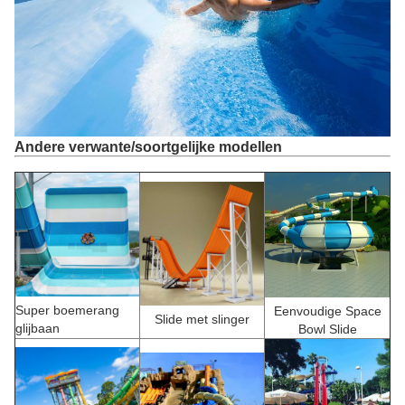
Andere verwante/soortgelijke modellen
Super boemerang
Eenvoudige Space
Slide met slinger
glijbaan
Bowl Slide