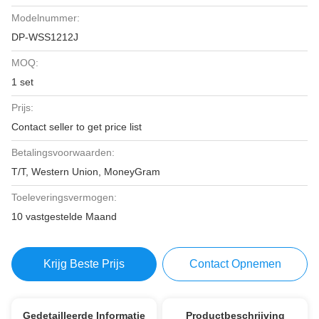
Modelnummer:
DP-WSS1212J
MOQ:
1 set
Prijs:
Contact seller to get price list
Betalingsvoorwaarden:
T/T, Western Union, MoneyGram
Toeleveringsvermogen:
10 vastgestelde Maand
Krijg Beste Prijs
Contact Opnemen
Gedetailleerde Informatie
Productbeschrijving