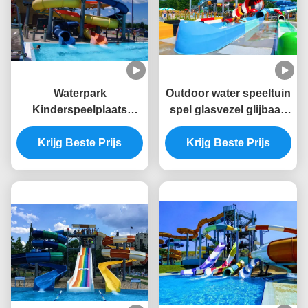
Waterpark
Outdoor water speeltuin
Kinderspeelplaats
spel glasvezel glijbaan
Zomerspelapparatuur
voor zwembad
Krijg Beste Prijs
Waterglijbaan
Krijg Beste Prijs