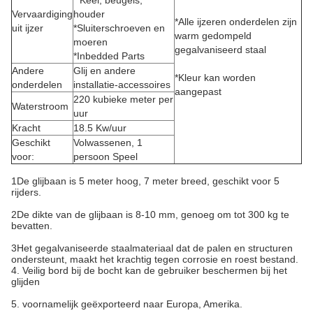
* Keel, beugels,
Vervaardiging
houder
*Alle ijzeren onderdelen zijn
uit ijzer
*Sluiterschroeven en
warm gedompeld
moeren
gegalvaniseerd staal
*Inbedded Parts
Andere
Glij en andere
*Kleur kan worden
onderdelen
installatie-accessoires
aangepast
220 kubieke meter per
Waterstroom
uur
Kracht
18.5 Kw/uur
Geschikt
Volwassenen, 1
voor:
persoon Speel
1De glijbaan is 5 meter hoog, 7 meter breed, geschikt voor 5
rijders.
2De dikte van de glijbaan is 8-10 mm, genoeg om tot 300 kg te
bevatten.
3Het gegalvaniseerde staalmateriaal dat de palen en structuren
ondersteunt, maakt het krachtig tegen corrosie en roest bestand.
4. Veilig bord bij de bocht kan de gebruiker beschermen bij het
glijden
5. voornamelijk geëxporteerd naar Europa, Amerika.