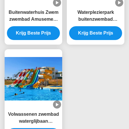
Buitenwaterhuis Zwem
Waterplezierpark
zwembad Amusement
buitenzwembad
Rides Sport Glasvezel
Kinderspeelplaats
Glijbaan Voor Kinderen
Krijg Beste Prijs
Krijg Beste Prijs
Glasvezelslide
Volwassenen zwembad
waterglijbaan
accessoires omvatten