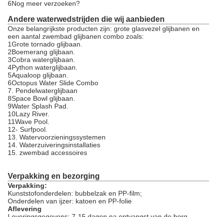
6Nog meer verzoeken?
Andere waterwedstrijden die wij aanbieden
Onze belangrijkste producten zijn: grote glasvezel glijbanen en
een aantal zwembad glijbanen combo zoals:
1Grote tornado glijbaan.
2Boemerang glijbaan.
3Cobra waterglijbaan.
4Python waterglijbaan.
5Aqualoop glijbaan.
6Octopus Water Slide Combo
7. Pendelwaterglijbaan
8Space Bowl glijbaan.
9Water Splash Pad.
10Lazy River.
11Wave Pool.
12- Surfpool.
13. Watervoorzieningssystemen
14. Waterzuiveringsinstallaties
15. zwembad accessoires
Verpakking en bezorging
Verpakking:
Kunststofonderdelen: bubbelzak en PP-film;
Onderdelen van ijzer: katoen en PP-folie
Aflevering
Leveringsgegevens: 7-15 dagen na ontvangst van de borg