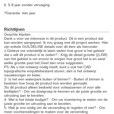
6. 5-8 jaar zonder vervaging
7Garantie: één jaar.
Richtlijnen
Geachte klanten.
Dank u voor uw interesse in dit product. Dit is een product dat
kan worden aangepast. Ik zou graag met dit project werken. Hier
zijn enkele GUILDELINE details over dit item als hieronder
1.Gelieve me vriendelijk te laten weten hoe groot is het gebied
dat u wilt dit product in te zetten? - Krijg de detail grootte ((LXW)
van het gebied is om ervoor te zorgen hoe groot het is en weet
welke grootte past het,Geef dan onze suggesties..
PS: Als u het ontwerp nodig heeft, kunt u ook het CAD
topografische enquêtebestand sturen, dan is het ontwerp
nauwkeuriger en beter.
2- Is het een waterpark buiten of binnen? - Buiten of binnen is
besloten hoe hoog dit product kon worden gemaakt.
3Is dit product alleen bedoeld voor volwassenen of voor alle
leeftijden? - Om uw doelgroep te kennen en de juiste grootte en
uitrusting aan te bevelen.
4- Wat is het totale budget? - Om uw investering te weten om de
juiste grootte en uitrusting aan te bevelen.
5- Heb je ons nodig om de verzending te regelen of niet? - Om
meer voorbereidingen te maken voor de verzending.