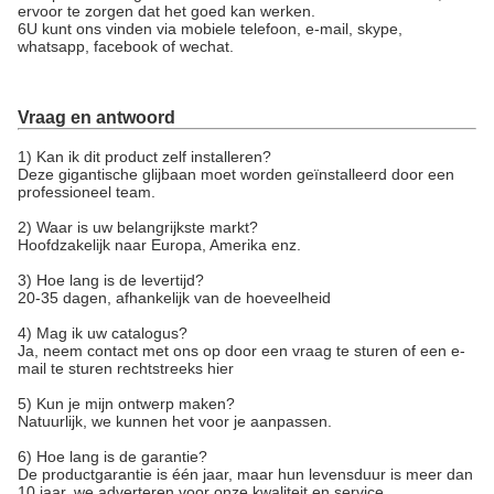
ervoor te zorgen dat het goed kan werken.
6U kunt ons vinden via mobiele telefoon, e-mail, skype,
whatsapp, facebook of wechat.
Vraag en antwoord
1) Kan ik dit product zelf installeren?
Deze gigantische glijbaan moet worden geïnstalleerd door een
professioneel team.
2) Waar is uw belangrijkste markt?
Hoofdzakelijk naar Europa, Amerika enz.
3) Hoe lang is de levertijd?
20-35 dagen, afhankelijk van de hoeveelheid
4) Mag ik uw catalogus?
Ja, neem contact met ons op door een vraag te sturen of een e-
mail te sturen rechtstreeks hier
5) Kun je mijn ontwerp maken?
Natuurlijk, we kunnen het voor je aanpassen.
6) Hoe lang is de garantie?
De productgarantie is één jaar, maar hun levensduur is meer dan
10 jaar, we adverteren voor onze kwaliteit en service.