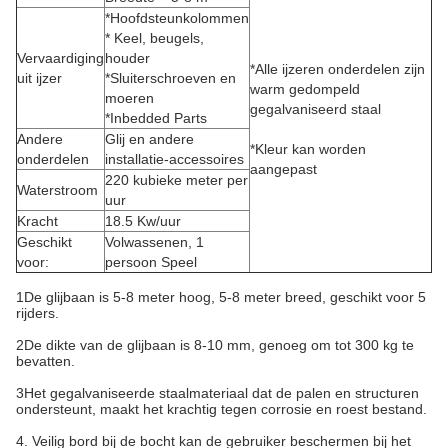
*Hoofdsteunkolommen
* Keel, beugels,
Vervaardiging
houder
*Alle ijzeren onderdelen zijn
uit ijzer
*Sluiterschroeven en
warm gedompeld
moeren
gegalvaniseerd staal
*Inbedded Parts
Andere
Glij en andere
*Kleur kan worden
onderdelen
installatie-accessoires
aangepast
220 kubieke meter per
Waterstroom
uur
Kracht
18.5 Kw/uur
Geschikt
Volwassenen, 1
voor:
persoon Speel
1De glijbaan is 5-8 meter hoog, 5-8 meter breed, geschikt voor 5
rijders.
2De dikte van de glijbaan is 8-10 mm, genoeg om tot 300 kg te
bevatten.
3Het gegalvaniseerde staalmateriaal dat de palen en structuren
ondersteunt, maakt het krachtig tegen corrosie en roest bestand.
4. Veilig bord bij de bocht kan de gebruiker beschermen bij het