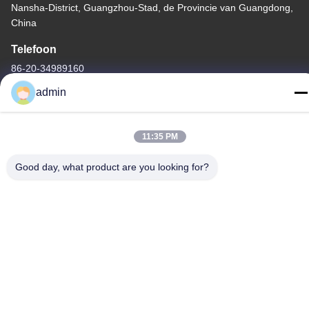
Nansha-District, Guangzhou-Stad, de Provincie van Guangdong,
China
Telefoon
86-20-34989160
admin
11:35 PM
Privacybeleid
|
Sitemap
Good day, what product are you looking for?
China Goede kwaliteit De Dia van het waterpark Auteursrecht ©
-2026 Guangdong Dapeng Amusement Technology Co., Ltd. Alle
rechten voorbehouden.