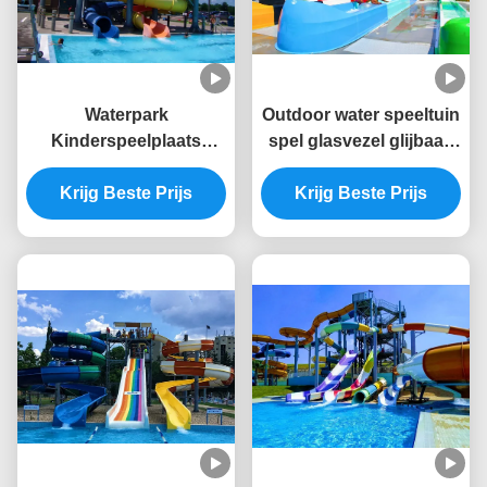
Waterpark
Outdoor water speeltuin
Kinderspeelplaats
spel glasvezel glijbaan
Zomerspelapparatuur
voor zwembad
Krijg Beste Prijs
Waterglijbaan
Krijg Beste Prijs