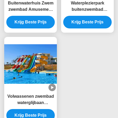
Buitenwaterhuis Zwem
Waterplezierpark
zwembad Amusement
buitenzwembad
Rides Sport Glasvezel
Kinderspeelplaats
Glijbaan Voor Kinderen
Krijg Beste Prijs
Krijg Beste Prijs
Glasvezelslide
Volwassenen zwembad
waterglijbaan
accessoires omvatten
watervoorziening en
Krijg Beste Prijs