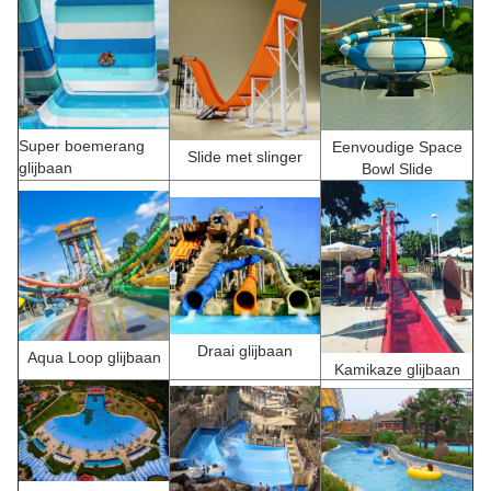
Super boemerang
Eenvoudige Space
Slide met slinger
glijbaan
Bowl Slide
Draai glijbaan
Aqua Loop glijbaan
Kamikaze glijbaan