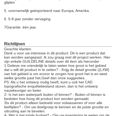
glijden
5. voornamelijk geëxporteerd naar Europa, Amerika.
6. 5-8 jaar zonder vervaging
7Garantie: één jaar.
Richtlijnen
Geachte klanten.
Dank u voor uw interesse in dit product. Dit is een product dat
kan worden aangepast. Ik zou graag met dit project werken. Hier
zijn enkele GUILDELINE details over dit item als hieronder
1.Gelieve me vriendelijk te laten weten hoe groot is het gebied
dat u wilt dit product in te zetten? - Krijg de detail grootte ((LXW)
van het gebied is om ervoor te zorgen hoe groot het is en weet
welke grootte past het,Geef dan onze suggesties..
PS: Als u het ontwerp nodig heeft, kunt u ook het CAD
topografische enquêtebestand sturen, dan is het ontwerp
nauwkeuriger en beter.
2- Is het een waterpark buiten of binnen? - Buiten of binnen is
besloten hoe hoog dit product kon worden gemaakt.
3Is dit product alleen bedoeld voor volwassenen of voor alle
leeftijden? - Om uw doelgroep te kennen en de juiste grootte en
uitrusting aan te bevelen.
4- Wat is het totale budget? - Om uw investering te weten om de