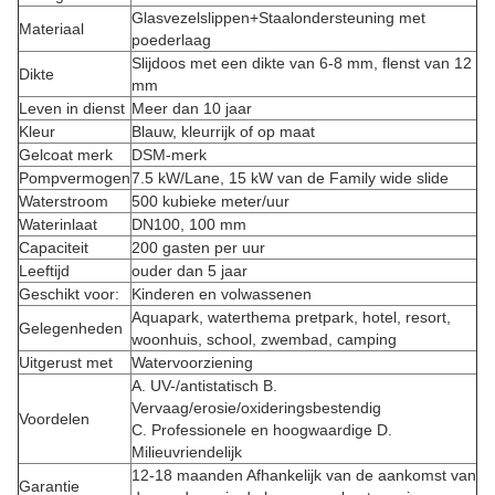
Glasvezelslippen+Staalondersteuning met
Materiaal
poederlaag
Slijdoos met een dikte van 6-8 mm, flenst van 12
Dikte
mm
Leven in dienst
Meer dan 10 jaar
Kleur
Blauw, kleurrijk of op maat
Gelcoat merk
DSM-merk
Pompvermogen
7.5 kW/Lane, 15 kW van de Family wide slide
Waterstroom
500 kubieke meter/uur
Waterinlaat
DN100, 100 mm
Capaciteit
200 gasten per uur
Leeftijd
ouder dan 5 jaar
Geschikt voor:
Kinderen en volwassenen
Aquapark, waterthema pretpark, hotel, resort,
Gelegenheden
woonhuis, school, zwembad, camping
Uitgerust met
Watervoorziening
A. UV-/antistatisch B.
Vervaag/erosie/oxideringsbestendig
Voordelen
C. Professionele en hoogwaardige D.
Milieuvriendelijk
12-18 maanden Afhankelijk van de aankomst van
Garantie