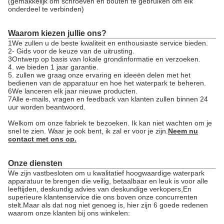
(gemakkelijk om schroeven en bouten te gebruiken om elk
onderdeel te verbinden)
Waarom kiezen jullie ons?
1We zullen u de beste kwaliteit en enthousiaste service bieden.
2- Gids voor de keuze van de uitrusting.
3Ontwerp op basis van lokale grondinformatie en verzoeken.
4. we bieden 1 jaar garantie.
5. zullen we graag onze ervaring en ideeën delen met het
bedienen van de apparatuur en hoe het waterpark te beheren.
6We lanceren elk jaar nieuwe producten.
7Alle e-mails, vragen en feedback van klanten zullen binnen 24
uur worden beantwoord.
Welkom om onze fabriek te bezoeken. Ik kan niet wachten om je
snel te zien. Waar je ook bent, ik zal er voor je zijn.
Neem nu
contact met ons op.
Onze diensten
We zijn vastbesloten om u kwalitatief hoogwaardige waterpark
apparatuur te brengen die veilig, betaalbaar en leuk is voor alle
leeftijden, deskundig advies van deskundige verkopers,En
superieure klantenservice die ons boven onze concurrenten
stelt.Maar als dat nog niet genoeg is, hier zijn 6 goede redenen
waarom onze klanten bij ons winkelen: