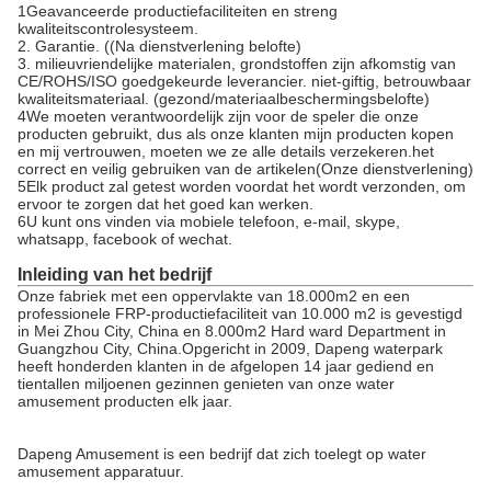
1Geavanceerde productiefaciliteiten en streng
kwaliteitscontrolesysteem.
2. Garantie. ((Na dienstverlening belofte)
3. milieuvriendelijke materialen, grondstoffen zijn afkomstig van
CE/ROHS/ISO goedgekeurde leverancier. niet-giftig, betrouwbaar
kwaliteitsmateriaal. (gezond/materiaalbeschermingsbelofte)
4We moeten verantwoordelijk zijn voor de speler die onze
producten gebruikt, dus als onze klanten mijn producten kopen
en mij vertrouwen, moeten we ze alle details verzekeren.het
correct en veilig gebruiken van de artikelen(Onze dienstverlening)
5Elk product zal getest worden voordat het wordt verzonden, om
ervoor te zorgen dat het goed kan werken.
6U kunt ons vinden via mobiele telefoon, e-mail, skype,
whatsapp, facebook of wechat.
Inleiding van het bedrijf
Onze fabriek met een oppervlakte van 18.000m2 en een
professionele FRP-productiefaciliteit van 10.000 m2 is gevestigd
in Mei Zhou City, China en 8.000m2 Hard ward Department in
Guangzhou City, China.Opgericht in 2009, Dapeng waterpark
heeft honderden klanten in de afgelopen 14 jaar gediend en
tientallen miljoenen gezinnen genieten van onze water
amusement producten elk jaar.
Dapeng Amusement is een bedrijf dat zich toelegt op water
amusement apparatuur.