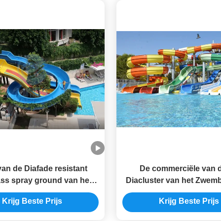
an de Diafade resistant
De commerciële van 
ass spray ground van het
Diacluster van het Zwem
badwater de Pooldia
Corrosie Fade Proof Fo
Krijg Beste Prijs
Krijg Beste Prijs