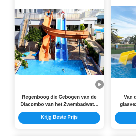
Regenboog die Gebogen van de
Van d
Diacombo van het Zwembadwater
glasve
Ce Goedgekeurde RoHS rennen
Westens
Krijg Beste Prijs