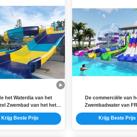
e het Waterdia van het
De commerciële van he
zel Zwembad van het het
Zwembadwater van FR
trand de Parkentoevlucht
Combo 7m Hoogte voor
Krijg Beste Prijs
Krijg Beste Prijs
Aqua Slide Sets
Leeftijden