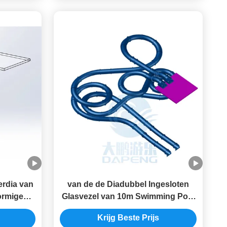
rdia van
van de de Diadubbel Ingesloten
ormige
Glasvezel van 10m Swimming Pool
oxydatie
Water Anti UV Statisch
Krijg Beste Prijs