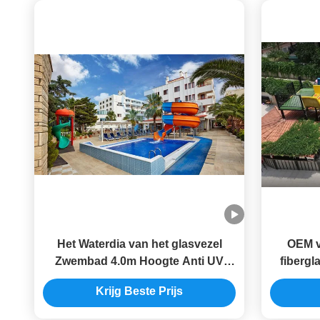
Het Waterdia van het glasvezel
OEM v
Zwembad 4.0m Hoogte Anti UV
fibergl
voor Aqua Park Home
Zwem
Krijg Beste Prijs