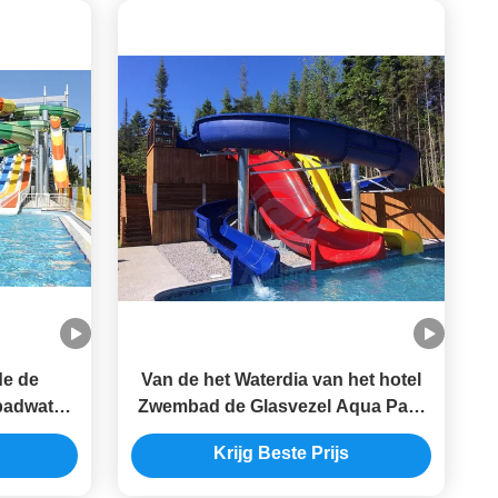
de de
Van de het Waterdia van het hotel
badwater
Zwembad de Glasvezel Aqua Park
r Hotel
Equipment 4.5m Hoogte
Krijg Beste Prijs