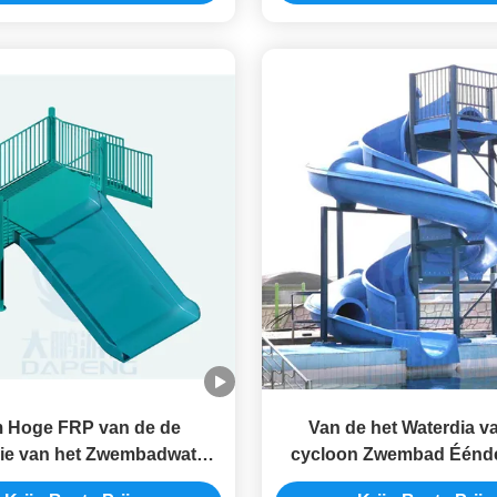
m Hoge FRP van de de
Van de het Waterdia v
lie van het Zwembadwater
cycloon Zwembad Éénde
 het Waterdia Antiroest
Glasvezel Blauwe Kleur 