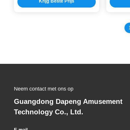
Krijg Beste Prijs
Oxydatieerosie
Neem contact met ons op
Guangdong Dapeng Amusement
Technology Co., Ltd.
E-mail