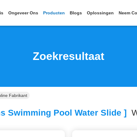
is
Ongeveer Ons
Producten
Blogs
Oplossingen
Neem Co
Zoekresultaat
line Fabrikant
s Swimming Pool Water Slide ]
We