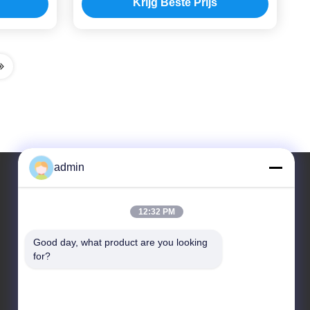
Krijg Beste Prijs
admin
Ons adres
12:32 PM
Adres
Good day, what product are you looking 
for?
Adres: Zaal 32, Road van Nr 51 Fansheng,
Dagang-Stad, Nansha-District, Guangzhou-Stad, de
Provincie van Guangdong, China