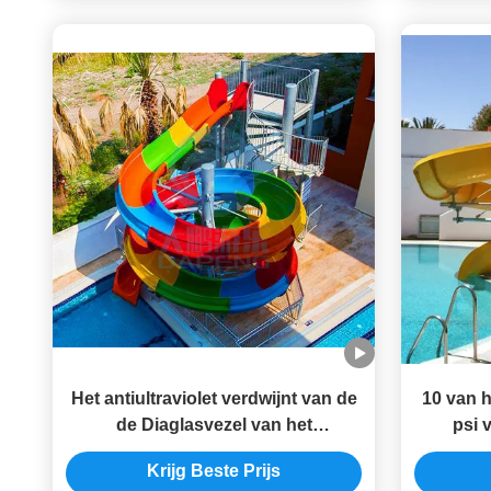
Het antiultraviolet verdwijnt van de
10 van 
de Diaglasvezel van het
psi 
Zwembadwater Kleurrijke het
Materiaa
Krijg Beste Prijs
Waterdia langzaam