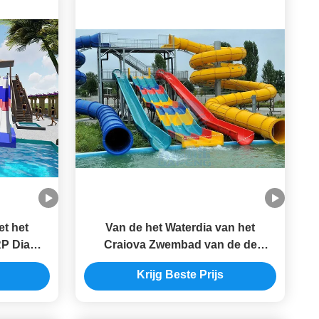
t het
Van de het Waterdia van het
P Dia
Craiova Zwembad van de de
 Alle
Reeksenglasvezel Dia's van het het
Krijg Beste Prijs
Waterpark de Reusachtige