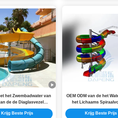
het het Zwembadwater van
OEM ODM van de het Wate
van de de Diaglasvezel
het Lichaams Spiraalv
l van het het Waterspel het
Zwembad Enige Open de 
Krijg Beste Prijs
Krijg Beste Prijs
Commerciële
UV bestand