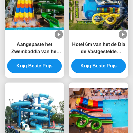
Aangepaste het
Hotel 6m van het de Dia
Zwembaddia van het
de Vastgestelde
waterpark Dia voor
Statische Bewijs van
Volwassenen en
Krijg Beste Prijs
het Zwembadwater
Krijg Beste Prijs
Kinderen
Aangepaste Kleur
Glasvezel