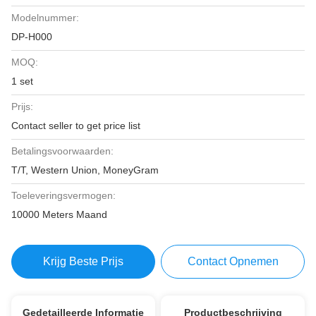
Modelnummer:
DP-H000
MOQ:
1 set
Prijs:
Contact seller to get price list
Betalingsvoorwaarden:
T/T, Western Union, MoneyGram
Toeleveringsvermogen:
10000 Meters Maand
Krijg Beste Prijs
Contact Opnemen
Gedetailleerde Informatie
Productbeschrijving