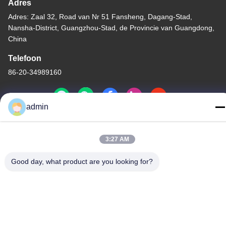
Adres
Adres: Zaal 32, Road van Nr 51 Fansheng, Dagang-Stad,
Nansha-District, Guangzhou-Stad, de Provincie van Guangdong,
China
Telefoon
86-20-34989160
admin
Privacybeleid
|
Sitemap
3:27 AM
China Goede kwaliteit De Dia van het waterpark Auteursrecht ©
-2026 Guangdong Dapeng Amusement Technology Co., Ltd. Alle
Good day, what product are you looking for?
rechten voorbehouden.