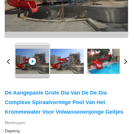
De Aangepaste Grote Dia Van De De Dia
Complexe Spiraalvormige Pool Van Het
Krommewater Voor Volwassenenjonge Geitjes
Merknaam:
Dapeng