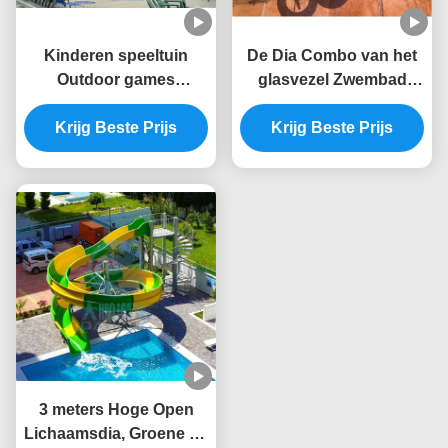
Kinderen speeltuin
De Dia Combo van het
Outdoor games
glasvezel Zwembad
Commerciële zwembad
Geschikt voor
apparatuur Water
Krijg Beste Prijs
Waterpark, Hotel,
Krijg Beste Prijs
glijbaan Set Glasvezel
Toevlucht
Voor volwassenen
3 meters Hoge Open
Lichaamsdia, Groene en