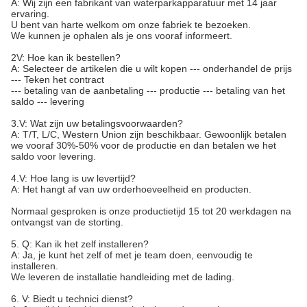
A: Wij zijn een fabrikant van waterparkapparatuur met 14 jaar
ervaring.
U bent van harte welkom om onze fabriek te bezoeken.
We kunnen je ophalen als je ons vooraf informeert.
2V: Hoe kan ik bestellen?
A: Selecteer de artikelen die u wilt kopen --- onderhandel de prijs
--- Teken het contract
--- betaling van de aanbetaling --- productie --- betaling van het
saldo --- levering
3.V: Wat zijn uw betalingsvoorwaarden?
A: T/T, L/C, Western Union zijn beschikbaar. Gewoonlijk betalen
we vooraf 30%-50% voor de productie en dan betalen we het
saldo voor levering.
4.V: Hoe lang is uw levertijd?
A: Het hangt af van uw orderhoeveelheid en producten.
Normaal gesproken is onze productietijd 15 tot 20 werkdagen na
ontvangst van de storting.
5. Q: Kan ik het zelf installeren?
A: Ja, je kunt het zelf of met je team doen, eenvoudig te
installeren.
We leveren de installatie handleiding met de lading.
6. V: Biedt u technici dienst?