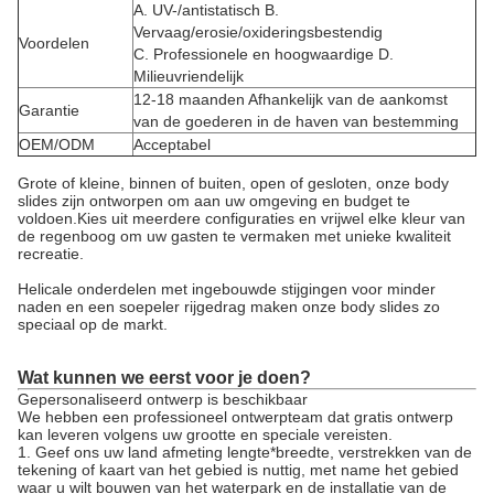
A. UV-/antistatisch B.
Vervaag/erosie/oxideringsbestendig
Voordelen
C. Professionele en hoogwaardige D.
Milieuvriendelijk
12-18 maanden Afhankelijk van de aankomst
Garantie
van de goederen in de haven van bestemming
OEM/ODM
Acceptabel
Grote of kleine, binnen of buiten, open of gesloten, onze body
slides zijn ontworpen om aan uw omgeving en budget te
voldoen.Kies uit meerdere configuraties en vrijwel elke kleur van
de regenboog om uw gasten te vermaken met unieke kwaliteit
recreatie.
Helicale onderdelen met ingebouwde stijgingen voor minder
naden en een soepeler rijgedrag maken onze body slides zo
speciaal op de markt.
Wat kunnen we eerst voor je doen?
Gepersonaliseerd ontwerp is beschikbaar
We hebben een professioneel ontwerpteam dat gratis ontwerp
kan leveren volgens uw grootte en speciale vereisten.
1. Geef ons uw land afmeting lengte*breedte, verstrekken van de
tekening of kaart van het gebied is nuttig, met name het gebied
waar u wilt bouwen van het waterpark en de installatie van de