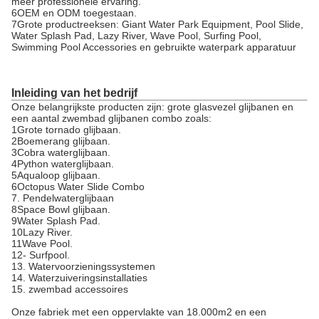
meer professionele ervaring.
6OEM en ODM toegestaan.
7Grote productreeksen: Giant Water Park Equipment, Pool Slide,
Water Splash Pad, Lazy River, Wave Pool, Surfing Pool,
Swimming Pool Accessories en gebruikte waterpark apparatuur
Inleiding van het bedrijf
Onze belangrijkste producten zijn: grote glasvezel glijbanen en
een aantal zwembad glijbanen combo zoals:
1Grote tornado glijbaan.
2Boemerang glijbaan.
3Cobra waterglijbaan.
4Python waterglijbaan.
5Aqualoop glijbaan.
6Octopus Water Slide Combo
7. Pendelwaterglijbaan
8Space Bowl glijbaan.
9Water Splash Pad.
10Lazy River.
11Wave Pool.
12- Surfpool.
13. Watervoorzieningssystemen
14. Waterzuiveringsinstallaties
15. zwembad accessoires
Onze fabriek met een oppervlakte van 18.000m2 en een