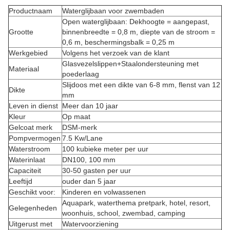
Productnaam
Waterglijbaan voor zwembaden
Open waterglijbaan: Dekhoogte = aangepast,
Grootte
binnenbreedte = 0,8 m, diepte van de stroom =
0,6 m, beschermingsbalk = 0,25 m
Werkgebied
Volgens het verzoek van de klant
Glasvezelslippen+Staalondersteuning met
Materiaal
poederlaag
Slijdoos met een dikte van 6-8 mm, flenst van 12
Dikte
mm
Leven in dienst
Meer dan 10 jaar
Kleur
Op maat
Gelcoat merk
DSM-merk
Pompvermogen
7.5 Kw/Lane
Waterstroom
100 kubieke meter per uur
Waterinlaat
DN100, 100 mm
Capaciteit
30-50 gasten per uur
Leeftijd
ouder dan 5 jaar
Geschikt voor:
Kinderen en volwassenen
Aquapark, waterthema pretpark, hotel, resort,
Gelegenheden
woonhuis, school, zwembad, camping
Uitgerust met
Watervoorziening