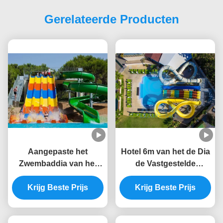
Gerelateerde Producten
Aangepaste het
Hotel 6m van het de Dia
Zwembaddia van het
de Vastgestelde
waterpark Dia voor
Statische Bewijs van
Volwassenen en
Krijg Beste Prijs
het Zwembadwater
Krijg Beste Prijs
Kinderen
Aangepaste Kleur
Glasvezel