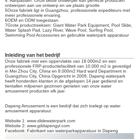
4. Aanpassen: Onze beste ontwerper kan perfecte producten
ontwerpen aan uw ontwerp en uw plaats grootte
5Onze fabriek ligt in Guangzhou, professionele expediteurs met
meer professionele ervaring.
6OEM en ODM toegestaan.
7Grote productreeksen: Giant Water Park Equipment, Pool Slide,
Water Splash Pad, Lazy River, Wave Pool, Surfing Pool,
Swimming Pool Accessories en gebruikte waterpark apparatuur
Inleiding van het bedrijf
Onze fabriek met een oppervlakte van 18.000m2 en een
professionele FRP-productiefaciliteit van 10.000 m2 is gevestigd
in Mei Zhou City, China en 8.000m2 Hard ward Department in
Guangzhou City, China.Opgericht in 2009, Dapeng waterpark
heeft honderden klanten in de afgelopen 14 jaar gediend en
tientallen miljoenen gezinnen genieten van onze water
amusement producten elk jaar.
Dapeng Amusement is een bedrijf dat zich toelegt op water
amusement apparatuur.
Website 1: www.slidewaterpark.com
Website 2: www.gddapengyl.com
Facebook: Fabrikant van waterparkapparatuur in Dapeng