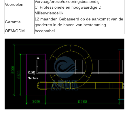
Vervaag/erosie/oxideringsbestendig
Voordelen
C. Professionele en hoogwaardige D.
Milieuvriendelijk
12 maanden Gebaseerd op de aankomst van de
Garantie
goederen in de haven van bestemming
OEM/ODM
Acceptabel