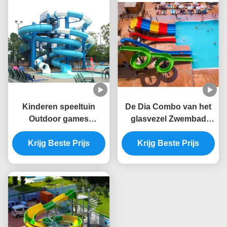
Kinderen speeltuin
De Dia Combo van het
Outdoor games
glasvezel Zwembad
Commerciële zwembad
Geschikt voor
apparatuur Water
Krijg Beste Prijs
Waterpark, Hotel,
Krijg Beste Prijs
glijbaan Set Glasvezel
Toevlucht
Voor volwassenen