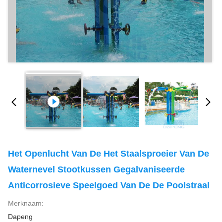
Het Openlucht Van De Het Staalsproeier Van De
Waternevel Stootkussen Gegalvaniseerde
Anticorrosieve Speelgoed Van De De Poolstraal
Merknaam:
Dapeng