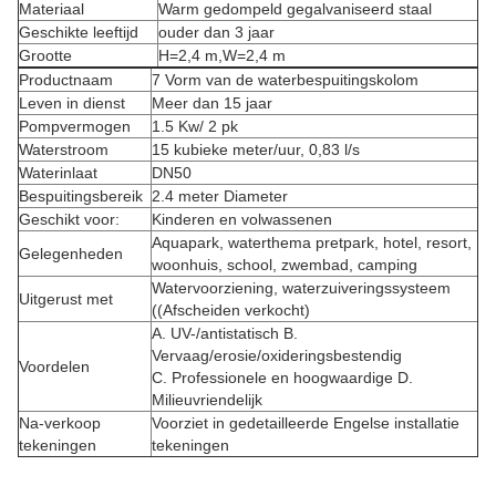
Materiaal
Warm gedompeld gegalvaniseerd staal
Geschikte leeftijd
ouder dan 3 jaar
Grootte
H=2,4 m,W=2,4 m
Productnaam
7 Vorm van de waterbespuitingskolom
Leven in dienst
Meer dan 15 jaar
Pompvermogen
1.5 Kw/ 2 pk
Waterstroom
15 kubieke meter/uur, 0,83 l/s
Waterinlaat
DN50
Bespuitingsbereik
2.4 meter Diameter
Geschikt voor:
Kinderen en volwassenen
Aquapark, waterthema pretpark, hotel, resort,
Gelegenheden
woonhuis, school, zwembad, camping
Watervoorziening, waterzuiveringssysteem
Uitgerust met
((Afscheiden verkocht)
A. UV-/antistatisch B.
Vervaag/erosie/oxideringsbestendig
Voordelen
C. Professionele en hoogwaardige D.
Milieuvriendelijk
Na-verkoop
Voorziet in gedetailleerde Engelse installatie
tekeningen
tekeningen