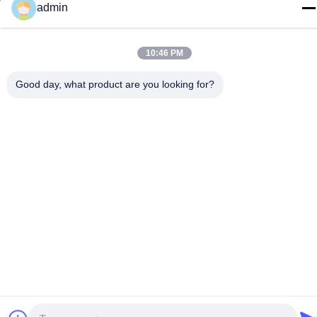
admin
Privacybeleid
|
Sitemap
China Goede kwaliteit De Dia van het waterpark Auteursrecht ©
10:46 PM
-2026 Guangdong Dapeng Amusement Technology Co., Ltd. Alle
rechten voorbehouden.
Good day, what product are you looking for?