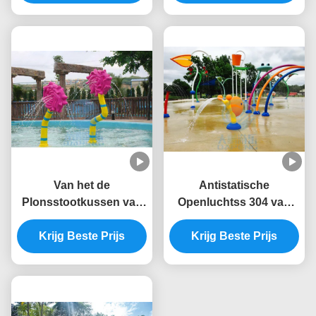
het het Waterpark 3.0m
Hoogte
Van het de
Antistatische
Plonsstootkussen van
Openluchtss 304 van
het glasvezelwater de
Watersproeiers de
Antistatische Kinderen
Krijg Beste Prijs
Plonsspeelplaats van
Krijg Beste Prijs
Rose Flower Water
het Slakwater
Spray Park