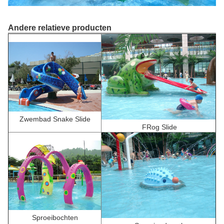
Andere relatieve producten
Zwembad Snake Slide
F
Rog Slide
Sproeibochten