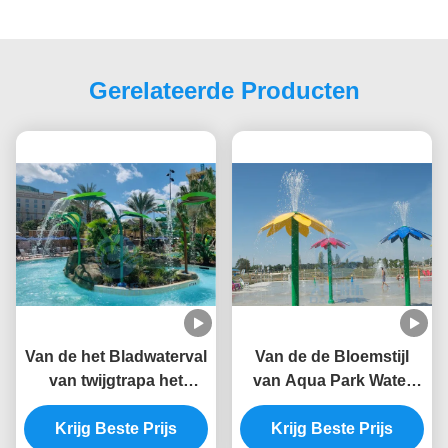
Gerelateerde Producten
Van de het Bladwaterval
Van de de Bloemstijl
van twijgtrapa het
van Aqua Park Water
Zwembadfontein SS 304
Splash Pad de
Krijg Beste Prijs
voor Plonspark
Kleurrijke Fontein van
Krijg Beste Prijs