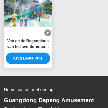
Van de de Regenplons
van het avonturenpark
van het het
Stootkussenspeelgoed
Krijg Beste Prijs
van de de
Glasvezelkolom de
Reeks van de de
Fonteinnevel
Neem contact met ons op
Guangdong Dapeng Amusement