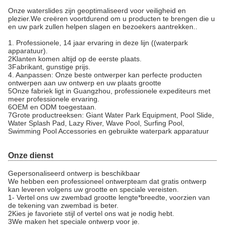
Onze waterslides zijn geoptimaliseerd voor veiligheid en
plezier.We creëren voortdurend om u producten te brengen die u
en uw park zullen helpen slagen en bezoekers aantrekken..
1. Professionele, 14 jaar ervaring in deze lijn ((waterpark
apparatuur).
2Klanten komen altijd op de eerste plaats.
3Fabrikant, gunstige prijs.
4. Aanpassen: Onze beste ontwerper kan perfecte producten
ontwerpen aan uw ontwerp en uw plaats grootte
5Onze fabriek ligt in Guangzhou, professionele expediteurs met
meer professionele ervaring.
6OEM en ODM toegestaan.
7Grote productreeksen: Giant Water Park Equipment, Pool Slide,
Water Splash Pad, Lazy River, Wave Pool, Surfing Pool,
Swimming Pool Accessories en gebruikte waterpark apparatuur
Onze dienst
Gepersonaliseerd ontwerp is beschikbaar
We hebben een professioneel ontwerpteam dat gratis ontwerp
kan leveren volgens uw grootte en speciale vereisten.
1- Vertel ons uw zwembad grootte lengte*breedte, voorzien van
de tekening van zwembad is beter.
2Kies je favoriete stijl of vertel ons wat je nodig hebt.
3We maken het speciale ontwerp voor je.