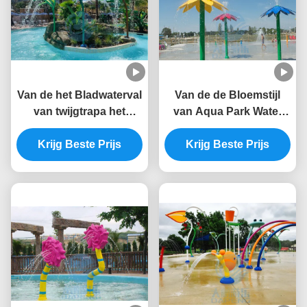
Van de het Bladwaterval
Van de de Bloemstijl
van twijgtrapa het
van Aqua Park Water
Zwembadfontein SS 304
Splash Pad de
Krijg Beste Prijs
voor Plonspark
Kleurrijke Fontein van
Krijg Beste Prijs
het het Waterpark 3.0m
Hoogte