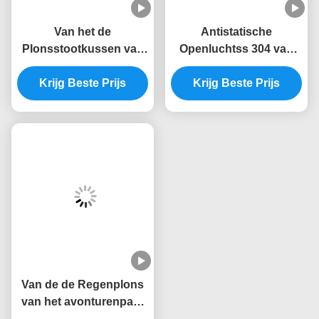
Van het de
Antistatische
Plonsstootkussen van
Openluchtss 304 van
het glasvezelwater de
Watersproeiers de
Antistatische Kinderen
Krijg Beste Prijs
Plonsspeelplaats van
Krijg Beste Prijs
Rose Flower Water
het Slakwater
Spray Park
Van de de Regenplons
van het avonturenpark
van het het