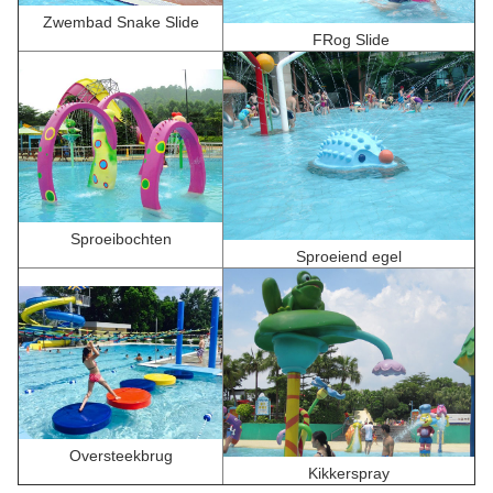
Zwembad Snake Slide
F
Rog Slide
Sproeibochten
Sproeiend egel
Oversteekbrug
Kikkerspray