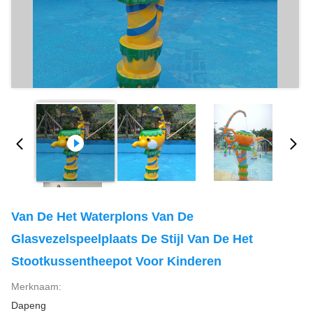
Van De Het Waterplons Van De
Glasvezelspeelplaats De Stijl Van De Het
Stootkussentheepot Voor Kinderen
Merknaam:
Dapeng