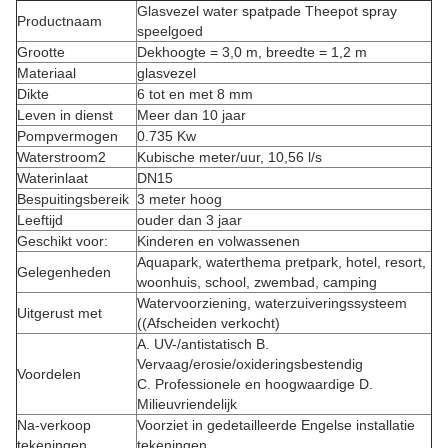
Glasvezel water spatpade Theepot spray
Productnaam
speelgoed
Grootte
Dekhoogte = 3,0 m, breedte = 1,2 m
Materiaal
glasvezel
Dikte
6 tot en met 8 mm
Leven in dienst
Meer dan 10 jaar
Pompvermogen
0.735 Kw
Waterstroom2
Kubische meter/uur, 10,56 l/s
Waterinlaat
DN15
Bespuitingsbereik
3 meter hoog
Leeftijd
ouder dan 3 jaar
Geschikt voor:
Kinderen en volwassenen
Aquapark, waterthema pretpark, hotel, resort,
Gelegenheden
woonhuis, school, zwembad, camping
Watervoorziening, waterzuiveringssysteem
Uitgerust met
((Afscheiden verkocht)
A. UV-/antistatisch B.
Vervaag/erosie/oxideringsbestendig
Voordelen
C. Professionele en hoogwaardige D.
Milieuvriendelijk
Na-verkoop
Voorziet in gedetailleerde Engelse installatie
tekeningen
tekeningen