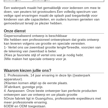
Een waterpark maakt het gemakkelijk voor iedereen om mee te
doen, van peuters tot grootouders.Een volledig spectrum van
veilige spel ervaringen maakt de splash pad toegankelijk voor
kinderen van alle capaciteiten, en ouders kunnen genieten van
gemoedsrust terwijl ze plezier hebben.
Onze dienst
Gepersonaliseerd ontwerp is beschikbaar
We hebben een professioneel ontwerpteam dat gratis ontwerp
kan leveren volgens uw grootte en speciale vereisten.
1- Vertel ons uw zwembad grootte lengte*breedte, voorzien van
de tekening van zwembad is beter.
2Kies je favoriete stijl of vertel ons wat je nodig hebt.
3We maken het speciale ontwerp voor je.
Waarom kiezen jullie ons?
1. Professionele, 14 jaar ervaring in deze lijn ((waterpark
apparatuur).
2Klanten komen altijd op de eerste plaats.
3Fabrikant, gunstige prijs.
4. Aanpassen: Onze beste ontwerper kan perfecte producten
ontwerpen aan uw ontwerp en uw plaats grootte
5Onze fabriek ligt in Guangzhou, professionele expediteurs met
meer professionele ervaring.
6OEM en ODM toegestaan.