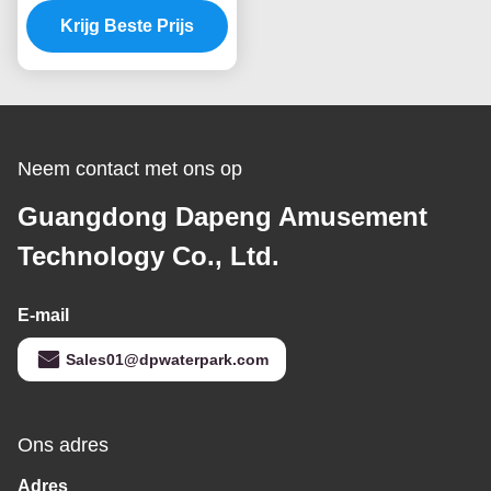
Stootkussenspeelgoed
Krijg Beste Prijs
van de de
Glasvezelkolom de
Reeks van de de
Fonteinnevel
Neem contact met ons op
Guangdong Dapeng Amusement
Technology Co., Ltd.
E-mail
Sales01@dpwaterpark.com
Ons adres
Adres