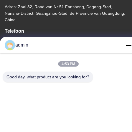
Adres: Zaal 32, Road van Nr 51 Fansheng, Dagang-Stad,
Nansha-District, Guangzhou-Stad, de Provincie van Guangdong,
China
Telefoon
86-20-34989160
admin
4:53 PM
Privacybeleid
|
Sitemap
Good day, what product are you looking for?
China Goede kwaliteit De Dia van het waterpark Auteursrecht ©
-2026 Guangdong Dapeng Amusement Technology Co., Ltd. Alle
rechten voorbehouden.