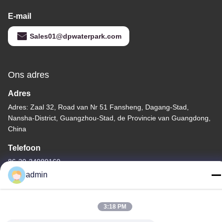
E-mail
Sales01@dpwaterpark.com
Ons adres
Adres
Adres: Zaal 32, Road van Nr 51 Fansheng, Dagang-Stad,
Nansha-District, Guangzhou-Stad, de Provincie van Guangdong,
China
Telefoon
86-20-34989160
admin
3:18 PM
Privacybeleid
|
Sitemap