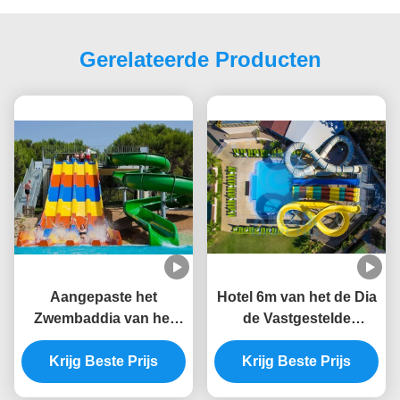
Gerelateerde Producten
Aangepaste het
Hotel 6m van het de Dia
Zwembaddia van het
de Vastgestelde
waterpark Dia voor
Statische Bewijs van
Volwassenen en
Krijg Beste Prijs
het Zwembadwater
Krijg Beste Prijs
Kinderen
Aangepaste Kleur