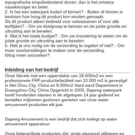
topografische enquêtebestand sturen, dan is het ontwerp
nauwkeuriger en beter.
2- Is het een waterpark buiten of binnen? - Buiten of binnen is
besloten hoe hoog dit product kon worden gemaakt.
3Is dit product alleen bedoeld voor volwassenen of voor alle
leeftijden? - Om uw doelgroep te kennen en de juiste grootte en
uitrusting aan te bevelen.
4- Wat is het totale budget? - Om uw investering te weten om de
juiste grootte en uitrusting aan te bevelen.
5- Heb je ons nodig om de verzending te regelen of niet? - Om
meer voorbereidingen te maken voor de verzending.
6Nog meer verzoeken?
Inleiding van het bedrijf
Onze fabriek met een oppervlakte van 18.000m2 en een
professionele FRP-productiefaciliteit van 10.000 m2 is gevestigd
in Mei Zhou City, China en 8.000m2 Hard ward Department in
Guangzhou City, China.Opgericht in 2009, Dapeng waterpark
heeft honderden klanten in de afgelopen 14 jaar gediend en
tientallen miljoenen gezinnen genieten van onze water
amusement producten elk jaar.
Dapeng Amusement is een bedrijf dat zich toelegt op water
amusement apparatuur.
Onze belangrijkste producten zijn: grote glasvezel glijbanen en