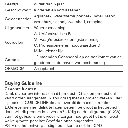
Leeftijd
ouder dan 5 jaar
Geschikt voor:
Kinderen en volwassenen
Aquapark, waterthema pretpark, hotel, resort,
Gelegenheden
woonhuis, school, zwembad, camping
Uitgerust met
Watervoorziening
A. UV-/antistatisch B.
Vervaag/erosie/oxideringsbestendig
Voordelen
C. Professionele en hoogwaardige D.
Milieuvriendelijk
12 maanden Gebaseerd op de aankomst van de
Garantie
goederen in de haven van bestemming
OEM/ODM
Acceptabel
Buying Guideline
Geachte klanten.
Dank u voor uw interesse in dit product. Dit is een product dat
kan worden aangepast. Ik zou graag met dit project werken. Hier
zijn enkele GUILDELINE details over dit item als hieronder
1.Gelieve me vriendelijk te laten weten hoe groot is het gebied
dat u wilt dit product in te zetten? - Krijg de detail grootte ((LXW)
van het gebied is om ervoor te zorgen hoe groot het is en weet
welke grootte past het,Geef dan onze suggesties..
PS: Als u het ontwerp nodig heeft, kunt u ook het CAD