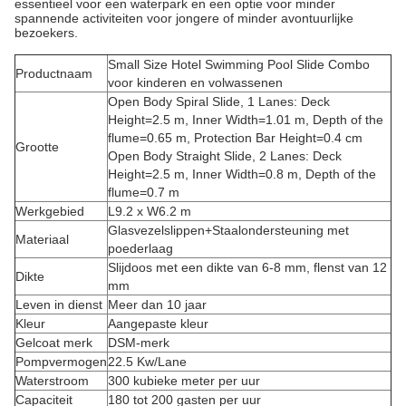
essentieel voor een waterpark en een optie voor minder
spannende activiteiten voor jongere of minder avontuurlijke
bezoekers.
Small Size Hotel Swimming Pool Slide Combo
Productnaam
voor kinderen en volwassenen
Open Body Spiral Slide, 1 Lanes: Deck
Height=2.5 m, Inner Width=1.01 m, Depth of the
flume=0.65 m, Protection Bar Height=0.4 cm
Grootte
Open Body Straight Slide, 2 Lanes: Deck
Height=2.5 m, Inner Width=0.8 m, Depth of the
flume=0.7 m
Werkgebied
L9.2 x W6.2 m
Glasvezelslippen+Staalondersteuning met
Materiaal
poederlaag
Slijdoos met een dikte van 6-8 mm, flenst van 12
Dikte
mm
Leven in dienst
Meer dan 10 jaar
Kleur
Aangepaste kleur
Gelcoat merk
DSM-merk
Pompvermogen
22.5 Kw/Lane
Waterstroom
300 kubieke meter per uur
Capaciteit
180 tot 200 gasten per uur