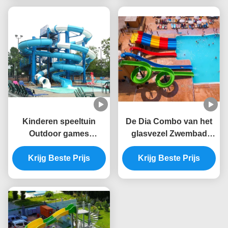
Glasvezel
Kinderen speeltuin
De Dia Combo van het
Outdoor games
glasvezel Zwembad
Commerciële zwembad
Geschikt voor
apparatuur Water
Krijg Beste Prijs
Waterpark, Hotel,
Krijg Beste Prijs
glijbaan Set Glasvezel
Toevlucht
Voor volwassenen