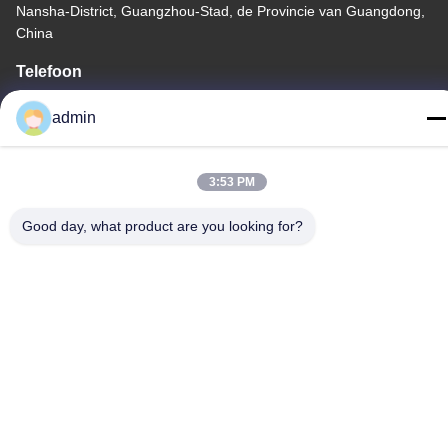
Nansha-District, Guangzhou-Stad, de Provincie van Guangdong,
China
Telefoon
86-20-34989160
admin
3:53 PM
Privacybeleid
|
Sitemap
Good day, what product are you looking for?
China Goede kwaliteit De Dia van het waterpark Auteursrecht ©
-2026 Guangdong Dapeng Amusement Technology Co., Ltd. Alle
rechten voorbehouden.