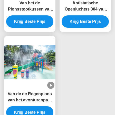
Van het de
Antistatische
Plonsstootkussen van
Openluchtss 304 van
het glasvezelwater de
Watersproeiers de
Antistatische Kinderen
Krijg Beste Prijs
Plonsspeelplaats van
Krijg Beste Prijs
Rose Flower Water
het Slakwater
Spray Park
Van de de Regenplons
van het avonturenpark
van het het
Stootkussenspeelgoed
Krijg Beste Prijs