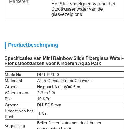
Markeren:
Het Stuk speelgoed van het het 
Stootkussenwater van de 
glasvezelplons
Productbeschrijving
Specificaties van Mini Rainbow Slide Fiberglass Water-
Plonsstootkussen voor Kinderen Aqua Park
ModelNo.
DP-FRP120
Materiaal
Allen Gemaakt door Glasvezel
Grootte
Height=1.6 m, W=0.6 m
Waterstroom
2-3 m ³ /h
Psi
10 KPa
Grootte
DN15/15 mm
Hoogte van het
1.6 m
Punt
Bellenfilm en katoenen doek houten
Verpakking
doos/houten kader