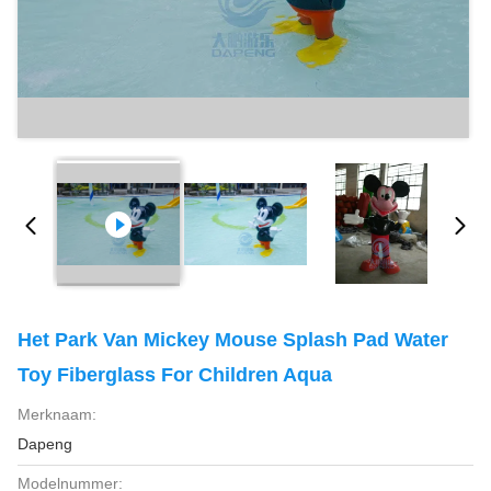
Het Park Van Mickey Mouse Splash Pad Water
Toy Fiberglass For Children Aqua
Merknaam:
Dapeng
Modelnummer: