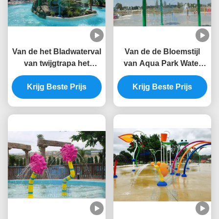
Van de het Bladwaterval
Van de de Bloemstijl
van twijgtrapa het
van Aqua Park Water
Zwembadfontein SS 304
Splash Pad de
Krijg Beste Prijs
voor Plonspark
Kleurrijke Fontein van
Krijg Beste Prijs
het het Waterpark 3.0m
Hoogte