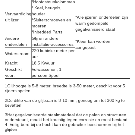
*Hoofdsteunkolommen
* Keel, beugels,
Vervaardiging
houder
*Alle ijzeren onderdelen zijn
uit ijzer
*Sluiterschroeven en
warm gedompeld
moeren
gegalvaniseerd staal
*Inbedded Parts
Andere
Glij en andere
*Kleur kan worden
onderdelen
installatie-accessoires
aangepast
220 kubieke meter per
Waterstroom
uur
Kracht
18.5 Kw/uur
Geschikt
Volwassenen, 1
voor:
persoon Speel
1Glijhoogte is 5-8 meter, breedte is 3-50 meter, geschikt voor 5
rijders spelen.
2De dikte van de glijbaan is 8-10 mm, genoeg om tot 300 kg te
bevatten.
3Het gegalvaniseerde staalmateriaal dat de palen en structuren
ondersteunt, maakt het krachtig tegen corrosie en roest bestand.
4. Veilig bord bij de bocht kan de gebruiker beschermen bij het
glijden