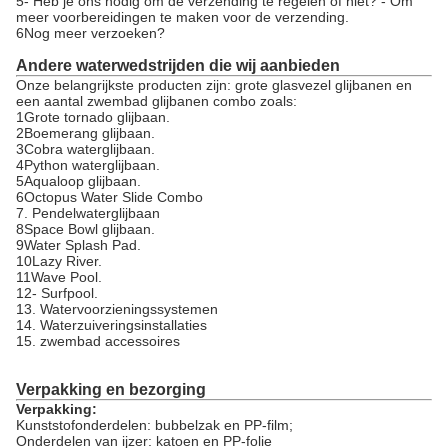
5- Heb je ons nodig om de verzending te regelen of niet? - Om
meer voorbereidingen te maken voor de verzending.
6Nog meer verzoeken?
Andere waterwedstrijden die wij aanbieden
Onze belangrijkste producten zijn: grote glasvezel glijbanen en
een aantal zwembad glijbanen combo zoals:
1Grote tornado glijbaan.
2Boemerang glijbaan.
3Cobra waterglijbaan.
4Python waterglijbaan.
5Aqualoop glijbaan.
6Octopus Water Slide Combo
7. Pendelwaterglijbaan
8Space Bowl glijbaan.
9Water Splash Pad.
10Lazy River.
11Wave Pool.
12- Surfpool.
13. Watervoorzieningssystemen
14. Waterzuiveringsinstallaties
15. zwembad accessoires
Verpakking en bezorging
Verpakking:
Kunststofonderdelen: bubbelzak en PP-film;
Onderdelen van ijzer: katoen en PP-folie