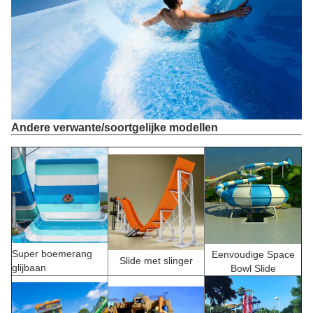
Andere verwante/soortgelijke modellen
Super boemerang
Eenvoudige Space
Slide met slinger
glijbaan
Bowl Slide