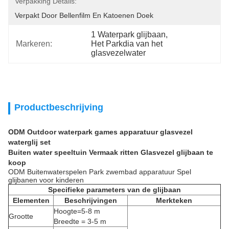
Verpakking Details:
Verpakt Door Bellenfilm En Katoenen Doek
1 Waterpark glijbaan
, 
Markeren:
Het Parkdia van het 
glasvezelwater
Productbeschrijving
ODM Outdoor waterpark games apparatuur glasvezel
waterglij set
Buiten water speeltuin Vermaak ritten Glasvezel glijbaan te
koop
ODM Buitenwaterspelen Park zwembad apparatuur Spel
glijbanen voor kinderen
Specifieke parameters van de glijbaan
Elementen
Beschrijvingen
Merkteken
Hoogte=5-8 m
Grootte
Breedte = 3-5 m