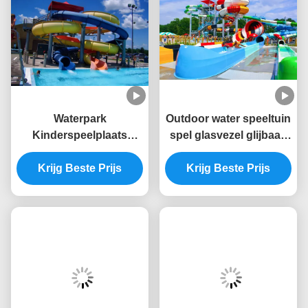
Waterpark
Outdoor water speeltuin
Kinderspeelplaats
spel glasvezel glijbaan
Zomerspelapparatuur
voor zwembad
Krijg Beste Prijs
Waterglijbaan
Krijg Beste Prijs