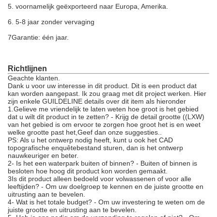
5. voornamelijk geëxporteerd naar Europa, Amerika.
6. 5-8 jaar zonder vervaging
7Garantie: één jaar.
Richtlijnen
Geachte klanten.
Dank u voor uw interesse in dit product. Dit is een product dat
kan worden aangepast. Ik zou graag met dit project werken. Hier
zijn enkele GUILDELINE details over dit item als hieronder
1.Gelieve me vriendelijk te laten weten hoe groot is het gebied
dat u wilt dit product in te zetten? - Krijg de detail grootte ((LXW)
van het gebied is om ervoor te zorgen hoe groot het is en weet
welke grootte past het,Geef dan onze suggesties..
PS: Als u het ontwerp nodig heeft, kunt u ook het CAD
topografische enquêtebestand sturen, dan is het ontwerp
nauwkeuriger en beter.
2- Is het een waterpark buiten of binnen? - Buiten of binnen is
besloten hoe hoog dit product kon worden gemaakt.
3Is dit product alleen bedoeld voor volwassenen of voor alle
leeftijden? - Om uw doelgroep te kennen en de juiste grootte en
uitrusting aan te bevelen.
4- Wat is het totale budget? - Om uw investering te weten om de
juiste grootte en uitrusting aan te bevelen.