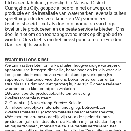
Ltd.
is een fabrikant, gevestigd in Nansha District,
Guangzhou City, gespecialiseerd in het ontwerp, de
productie en de installatie van waterparken, evenals buiten
speeltuinproducten voor kinderen.Wij voeren een
kwaliteitsbeleid., met als doel om producten van hoge
kwaliteit te produceren en de beste service te bieden. Ons
doel is niet om een toonaangevend merk op dit gebied te
worden. Ons doel is om het meest populaire en tevreden
klantbedrijf te worden.
Waarom u ons kiest
We zijn vastbesloten om u kwalitatief hoogwaardige waterpark
apparatuur te brengen die veilig, betaalbaar en leuk is voor alle
leeftijden, deskundig advies van deskundige verkopers,En
superieure klantenservice die ons boven onze concurrenten
stelt.Maar als dat nog niet genoeg is, hier zijn 6 goede redenen
waarom onze klanten bij ons winkelen:
1Geavanceerde productiefaciliteiten en streng
kwaliteitscontrolesysteem.
2. Garantie. ((Na-verkoop Service Belofte)
3. milieuvriendelijke materialen,niet-giftig, betrouwbaar
kwaliteitsmateriaal. (gezond/materiaalbeschermingsbelofte)
4We moeten verantwoordelijk zijn voor de speler die onze
producten gebruikt, dus als onze klanten mijn producten kopen
en mij vertrouwen, moeten we ze alle details verzekeren.het
correct en veilig gebruiken van de artikelen(Onze dienstverlening)