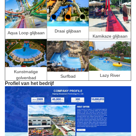
Draai glijbaan
Aqua Loop glijbaan
Kamikaze glijbaan
Kunstmatige
Lazy River
Surfbad
golvenbad
Profiel van het bedrijf