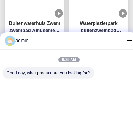
Buitenwaterhuis Zwem
Waterplezierpark
zwembad Amusement
buitenzwembad
Rides Sport Glasvezel
Kinderspeelplaats
admin
Glijbaan Voor Kinderen
Krijg Beste Prijs
Krijg Beste Prijs
Glasvezelslide
6:25 AM
Good day, what product are you looking for?
Volwassenen zwembad