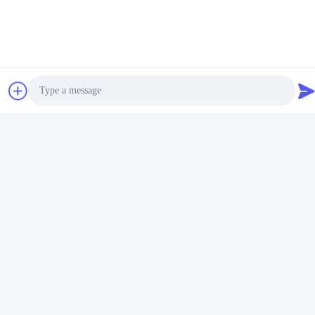
waterglijbaan
accessoires omvatten
watervoorziening en
Krijg Beste Prijs
zuiveringssysteem
Neem contact met ons op
Guangdong Dapeng Amusement
Photo
Technology Co., Ltd.
Video Call
E-mail
Audio Call
Sales01@dpwaterpark.com
Ons adres