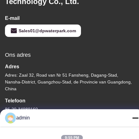
Technology Co., Ltd.
E-mail
Sales01@dpwaterpark.com
Ons adres
Adres
Adres: Zaal 32, Road van Nr 51 Fansheng, Dagang-Stad,
Nansha-District, Guangzhou-Stad, de Provincie van Guangdong,
China
Telefoon
86-20-34989160
admin
9:55 PM