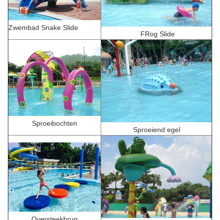
Zwembad Snake Slide
F
Rog Slide
Sproeibochten
Sproeiend egel
Oversteekbrug