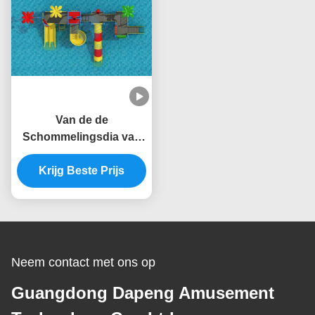
Van de de
Schommelingsdia van
de kinderenspeelplaats
van de de Glasvezel
Krijg Beste Prijs
Openluchtschommeling
Vastgestelde het
Waterdia
Neem contact met ons op
Guangdong Dapeng Amusement