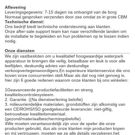
Aflevering
Leveringsgegevens: 7-15 dagen na ontvangst van de borg
Normaal gesproken verzenden door zee omdat ze in grote CBM
Technische dienst:
Ons bedrijf biedt technische ondersteuning aan klanten.
Onze after-sale support team kan naar verschillende landen om
de installatie te begeleiden en hun problemen op te lossen indien
nodig.
Onze diensten
We zijn vastbesloten om u kwalitatief hoogwaardige waterpark
apparatuur te brengen die veilig, betaalbaar en leuk is voor alle
leeftijden, deskundig advies van deskundige
verkoopvertegenwoordigers,En superieure klantenservice die ons
boven onze concurrenten stelt.Maar als dat nog niet genoeg is,
hier zijn 6 goede redenen waarom onze klanten bij ons winkelen:
1Geavanceerde productiefaciliteiten en streng
kwaliteitscontrolesysteem.
2. Garantie. ((Na dienstverlening belofte)
3. milieuvriendelijke materialen, grondstoffen zijn afkomstig van
een CE/ROHS/ISO goedgekeurde leverancier. niet-giftig,
betrouwbaar kwaliteitsmateriaal.
(gezond/materiaalbeschermingsbelofte)
4We moeten verantwoordelijk zijn voor de speler die onze
producten gebruikt, dus als onze klanten mijn producten kopen
en mij vertrouwen, moeten we ze alle details verzekeren.het