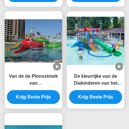
Aqua Tower
Van de de Plonsstreek
De kleurrijke van de
van
Diakinderen van het
speelplaatskinderen de
Speelplaatswater van
Anti UViso TUV ROHS
Krijg Beste Prijs
de de Glasvezelpool Dia
Krijg Beste Prijs
Certificatie van de het
Goedgekeurde RoHS
Waterdia