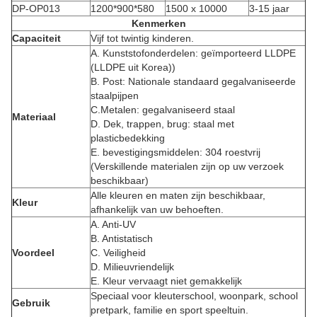
DP-OP013
1200*900*580
1500 x 10000
3-15 jaar
Kenmerken
Capaciteit
Vijf tot twintig kinderen.
A. Kunststofonderdelen: geïmporteerd LLDPE
(LLDPE uit Korea))
B. Post: Nationale standaard gegalvaniseerde
staalpijpen
C.Metalen: gegalvaniseerd staal
Materiaal
D. Dek, trappen, brug: staal met
plasticbedekking
E. bevestigingsmiddelen: 304 roestvrij
(Verskillende materialen zijn op uw verzoek
beschikbaar)
Alle kleuren en maten zijn beschikbaar,
Kleur
afhankelijk van uw behoeften.
A. Anti-UV
B. Antistatisch
Voordeel
C. Veiligheid
D. Milieuvriendelijk
E. Kleur vervaagt niet gemakkelijk
Speciaal voor kleuterschool, woonpark, school
Gebruik
pretpark, familie en sport speeltuin.