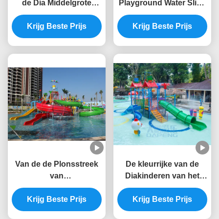
de Dia Middelgrote
Playground Water Slide
Thema van het
de Spronghuis van het
Speelplaatswater Park
Krijg Beste Prijs
Glasvezel Groot Water
Krijg Beste Prijs
Aqua Tower
Van de de Plonsstreek
De kleurrijke van de
van
Diakinderen van het
speelplaatskinderen de
Speelplaatswater van
Anti UViso TUV ROHS
Krijg Beste Prijs
de de Glasvezelpool Dia
Krijg Beste Prijs
Certificatie van de het
Goedgekeurde RoHS