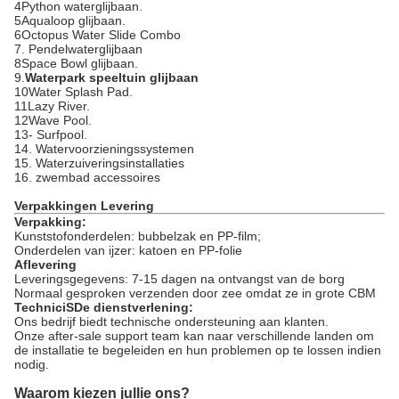
4Python waterglijbaan.
5Aqualoop glijbaan.
6Octopus Water Slide Combo
7. Pendelwaterglijbaan
8Space Bowl glijbaan.
9.
Waterpark speeltuin glijbaan
10Water Splash Pad.
11Lazy River.
12Wave Pool.
13- Surfpool.
14. Watervoorzieningssystemen
15. Waterzuiveringsinstallaties
16. zwembad accessoires
Verpakking
en Levering
Verpakking:
Kunststofonderdelen: bubbelzak en PP-film;
Onderdelen van ijzer: katoen en PP-folie
Aflevering
Leveringsgegevens: 7-15 dagen na ontvangst van de borg
Normaal gesproken verzenden door zee omdat ze in grote CBM
Technici
S
De dienstverlening:
Ons bedrijf biedt technische ondersteuning aan klanten.
Onze after-sale support team kan naar verschillende landen om
de installatie te begeleiden en hun problemen op te lossen indien
nodig.
Waarom kiezen jullie ons?