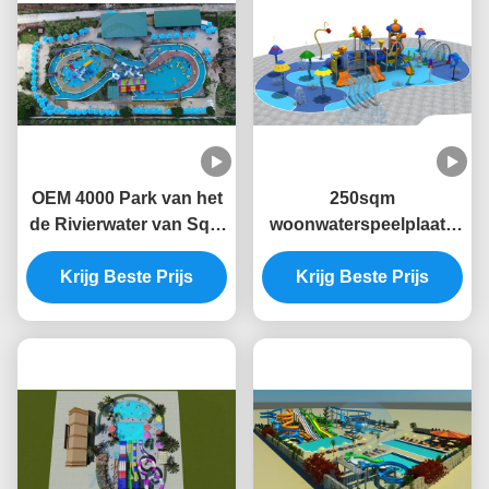
OEM 4000 Park van het
250sqm
de Rivierwater van Sqm
woonwaterspeelplaats
het Luie die met
met Antislipmatten en
Zwembaddia's wordt
Krijg Beste Prijs
de Nevelapparaten van
Krijg Beste Prijs
aangepast
het Pretwater