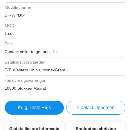
Modelnummer:
DP-WPD04
MOQ:
1 set
Prijs:
Contact seller to get price list
Betalingsvoorwaarden:
T/T, Western Union, MoneyGram
Toeleveringsvermogen:
10000 Stukken Maand
Krijg Beste Prijs
Contact Opnemen
Gedetailleerde Informatie
Productbeschrijving