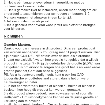
2. Het is een langere levensduur in vergelijking met de
opblaasbare Bouncer Slide
3. Het is gemakkelijker te installeren, alleen maar nodig om elk
onderdeel te assembleren door schroeven en bouten. 1-2
Mensen kunnen het afmaken in een korte tijd.
4Het kan zo klein zijn als je wilt.
5Het is geschikt voor overal waar je wilt om plezier te brengen
voor kinderen.
Richtlijnen
Geachte klanten.
Dank u voor uw interesse in dit product. Dit is een product dat
kan worden aangepast. Ik zou graag met dit project werken. Hier
zijn enkele GUILDELINE details over dit item als hieronder
1. Laat me alsjeblieft weten hoe groot is het gebied dat u wilt dit
product in te zetten? - Krijg de gedetailleerde grootte ((LXW) van
het gebied is om ervoor te zorgen hoe groot het is en weet welke
grootte past het,Geef dan onze suggesties..
PS: Als u het ontwerp nodig heeft, kunt u ook het CAD
topografische enquêtebestand sturen, dan is het ontwerp
nauwkeuriger en beter.
2- Is het een waterpark buiten of binnen? - Buiten of binnen is
besloten hoe hoog dit product kon worden gemaakt.
3Is dit product alleen bedoeld voor volwassenen of voor alle
leeftijden? - Om uw doelgroep te kennen en de juiste grootte en
uitrusting aan te bevelen.
4- Wat is het totale budget? - Om uw investering te weten om de