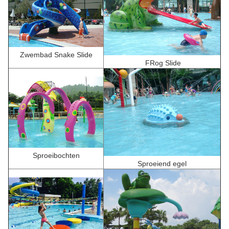
Zwembad Snake Slide
F
Rog Slide
Sproeibochten
Sproeiend egel