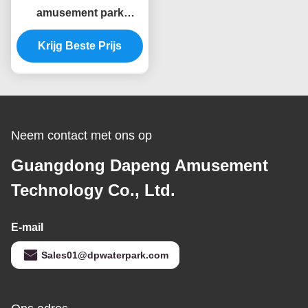
amusement park
speeltuin set kids
glasvezel glijgroep
Krijg Beste Prijs
Neem contact met ons op
Guangdong Dapeng Amusement
Technology Co., Ltd.
E-mail
Sales01@dpwaterpark.com