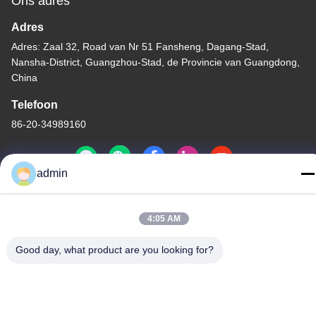
Ons adres
Adres
Adres: Zaal 32, Road van Nr 51 Fansheng, Dagang-Stad,
Nansha-District, Guangzhou-Stad, de Provincie van Guangdong,
China
Telefoon
86-20-34989160
admin
Privacybeleid
|
Sitemap
4:05 AM
China Goede kwaliteit De Dia van het waterpark Auteursrecht ©
-2026 Guangdong Dapeng Amusement Technology Co., Ltd. Alle
Good day, what product are you looking for?
rechten voorbehouden.