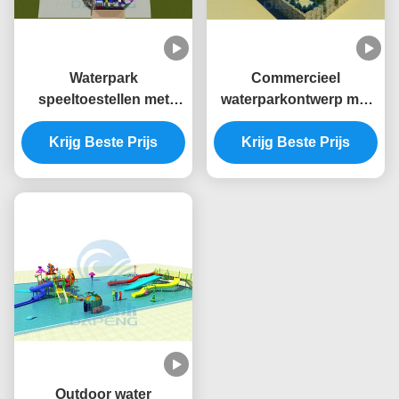
Waterpark
Commercieel
speeltoestellen met
waterparkontwerp met
Aqua glasvezel
zwembad water splash
waterglijbaan voor
Krijg Beste Prijs
pad voor kinderen
Krijg Beste Prijs
kinderen
Outdoor water