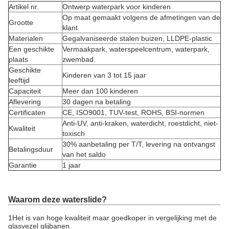
Artikel nr.
Ontwerp waterpark voor kinderen
Op maat gemaakt volgens de afmetingen van de
Grootte
klant
Materialen
Gegalvaniseerde stalen buizen, LLDPE-plastic
Een geschikte
Vermaakpark, waterspeelcentrum, waterpark,
plaats
zwembad.
Geschikte
Kinderen van 3 tot 15 jaar
leeftijd
Capaciteit
Meer dan 100 kinderen
Aflevering
30 dagen na betaling
Certificaten
CE, ISO9001, TUV-test, ROHS, BSI-normen
Anti-UV, anti-kraken, waterdicht, roestdicht, niet-
Kwaliteit
toxisch
30% aanbetaling per T/T, levering na ontvangst
Betalingsduur
van het saldo
Garantie
1 jaar
Waarom deze waterslide?
1Het is van hoge kwaliteit maar goedkoper in vergelijking met de
glasvezel glijbanen.