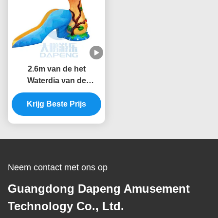
2.6m van de het
Waterdia van de
Hoogteplons Kleine van
Krijg Beste Prijs
de de
Glasvezelpaddestoel
het Waterdia voor
Kinderen
Neem contact met ons op
Guangdong Dapeng Amusement
Technology Co., Ltd.