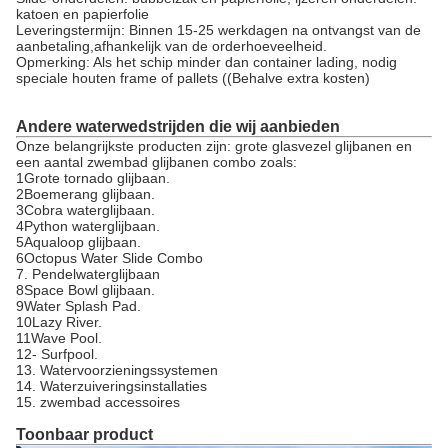
katoen en papierfolie
Leveringstermijn: Binnen 15-25 werkdagen na ontvangst van de
aanbetaling,afhankelijk van de orderhoeveelheid.
Opmerking: Als het schip minder dan container lading, nodig
speciale houten frame of pallets ((Behalve extra kosten)
Andere waterwedstrijden die wij aanbieden
Onze belangrijkste producten zijn: grote glasvezel glijbanen en
een aantal zwembad glijbanen combo zoals:
1Grote tornado glijbaan.
2Boemerang glijbaan.
3Cobra waterglijbaan.
4Python waterglijbaan.
5Aqualoop glijbaan.
6Octopus Water Slide Combo
7. Pendelwaterglijbaan
8Space Bowl glijbaan.
9Water Splash Pad.
10Lazy River.
11Wave Pool.
12- Surfpool.
13. Watervoorzieningssystemen
14. Waterzuiveringsinstallaties
15. zwembad accessoires
Toonbaar product