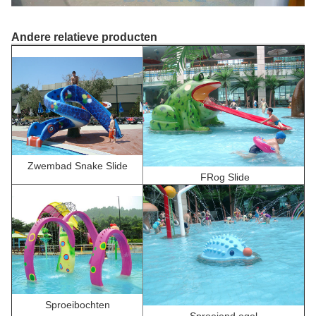
Andere relatieve producten
Zwembad Snake Slide
F
Rog Slide
Sproeibochten