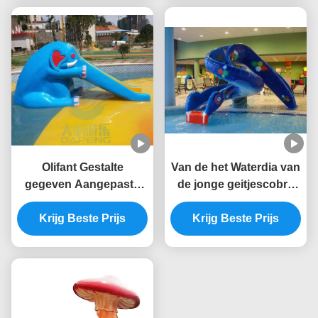
Olifant Gestalte
Van de het Waterdia van
gegeven Aangepaste
de jonge geitjescobra
het Zwembaddia's van
van het de Glasvezel
Mini Pool Slide Outdoor
Krijg Beste Prijs
Zwembad de Dia van
Krijg Beste Prijs
Commercial
het de Slangwater