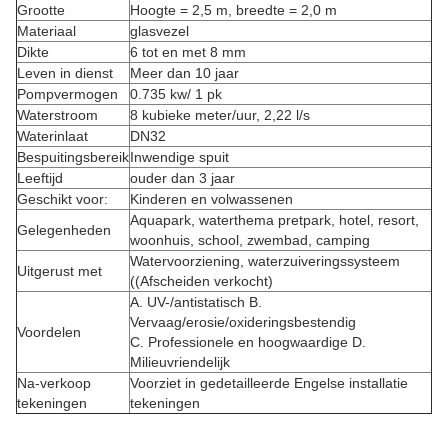
Grootte
Hoogte = 2,5 m, breedte = 2,0 m
Materiaal
glasvezel
Dikte
6 tot en met 8 mm
Leven in dienst
Meer dan 10 jaar
Pompvermogen
0.735 kw/ 1 pk
Waterstroom
8 kubieke meter/uur, 2,22 l/s
Waterinlaat
DN32
Bespuitingsbereik
Inwendige spuit
Leeftijd
ouder dan 3 jaar
Geschikt voor:
Kinderen en volwassenen
Aquapark, waterthema pretpark, hotel, resort,
Gelegenheden
woonhuis, school, zwembad, camping
Watervoorziening, waterzuiveringssysteem
Uitgerust met
((Afscheiden verkocht)
A. UV-/antistatisch B.
Vervaag/erosie/oxideringsbestendig
Voordelen
C. Professionele en hoogwaardige D.
Milieuvriendelijk
Na-verkoop
Voorziet in gedetailleerde Engelse installatie
tekeningen
tekeningen