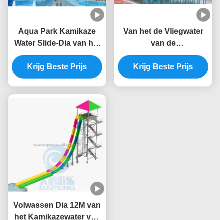
Aqua Park Kamikaze
Van het de Vliegwater
Water Slide-Dia van het
van de
de Dalingswater van de
glasvezelmisstap N van
Glasvezelhoge snelheid
Krijg Beste Prijs
de de Diahelling het
Krijg Beste Prijs
de Vrije
Park van Fade
Oxidation Resistant For
Water
Volwassen Dia 12M van
het Kamikazewater van