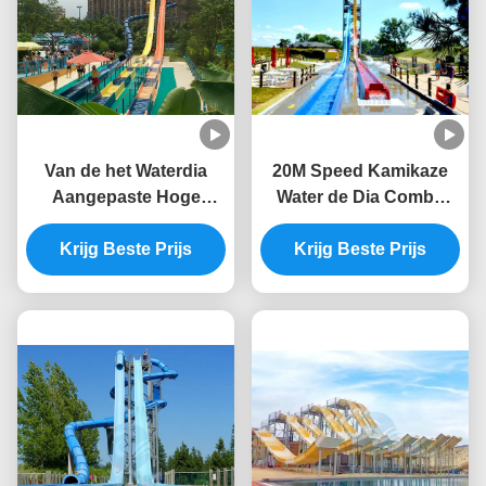
Van de het Waterdia
20M Speed Kamikaze
Aangepaste Hoge
Water de Dia Combo
snelheid van de
van het Dia Zwembad
glasvezelkamikaze het
Krijg Beste Prijs
voor Volwassenen
Krijg Beste Prijs
Waterdia 12m Hoogte