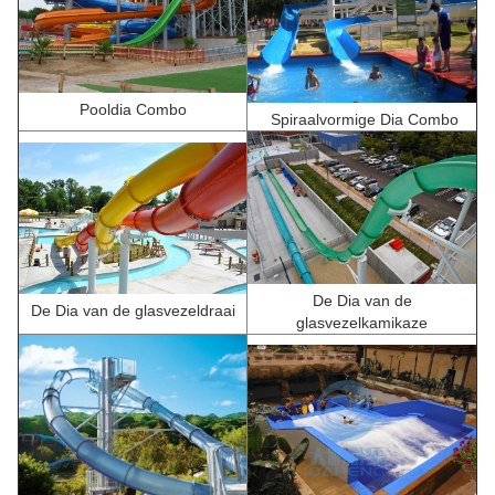
Pooldia Combo
Spiraalvormige Dia Combo
De Dia van de
De Dia van de glasvezeldraai
glasvezelkamikaze