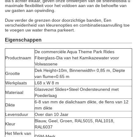
dia's achter elkaar, geven onze ontwerpen van de snelheidsdia u
maximale flexibiliteit voor het voldoen aan van de behoefte van
uw gasten aan opwinding.
Duw verder de grenzen door doorzichtige banden, Een
verscheidenheid van kleurenopties en combinatiesaanvulling toe
te voegen uw water thema parkeert.
Eigenschappen
De commerciële Aqua Theme Park Rides
Productnaam
Fiberglass-Dia van het Kamikazewater voor
Volwassene
Dek Height=10m, Binnenwidth= 0,85 m, Diepte
Grootte
van flume=0.65 m
Werkplaats
L68 x W 8 m
Glasvezel Slides+Steel Ondersteunend met
Materiaal
Poederlaag
6-8 van mm de dialichaam dikte, de flens van 12
Dikte
mm dikte
Levensduur
Over dan 10 Jaar
Blauw, Geel, Groen, RAL5015, RAL1018,
Kleur
RAL6037
Het Merk van
DSM-Merk