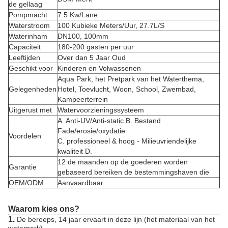
de gellaag
Pompmacht
7.5 Kw/Lane
Waterstroom
100 Kubieke Meters/Uur, 27.7L/S
Waterinham
DN100, 100mm
Capaciteit
180-200 gasten per uur
Leeftijden
Over dan 5 Jaar Oud
Geschikt voor
Kinderen en Volwassenen
Aqua Park, het Pretpark van het Waterthema,
Gelegenheden
Hotel, Toevlucht, Woon, School, Zwembad,
Kampeerterrein
Uitgerust met
Watervoorzieningssysteem
A. Anti-UV/Anti-static B. Bestand
Fade/erosie/oxydatie
Voordelen
C. professioneel & hoog - Milieuvriendelijke
kwaliteit D.
12 de maanden op de goederen worden
Garantie
gebaseerd bereiken de bestemmingshaven die
OEM/ODM
Aanvaardbaar
Waarom kies ons?
1.
De beroeps, 14 jaar ervaart in deze lijn (het materiaal van het