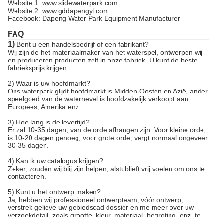
Website 1: www.slidewaterpark.com
Website 2: www.gddapengyl.com
Facebook: Dapeng Water Park Equipment Manufacturer
FAQ
1)
Bent u een handelsbedrijf of een fabrikant?
Wij zijn de het materiaalmaker van het waterspel, ontwerpen wij
en produceren producten zelf in onze fabriek. U kunt de beste
fabrieksprijs krijgen.
2) Waar is uw hoofdmarkt?
Ons waterpark glijdt hoofdmarkt is Midden-Oosten en Azië, ander
speelgoed van de waternevel is hoofdzakelijk verkoopt aan
Europees, Amerika enz.
3) Hoe lang is de levertijd?
Er zal 10-35 dagen, van de orde afhangen zijn. Voor kleine orde,
is 10-20 dagen genoeg, voor grote orde, vergt normaal ongeveer
30-35 dagen.
4) Kan ik uw catalogus krijgen?
Zeker, zouden wij blij zijn helpen, alstublieft vrij voelen om ons te
contacteren.
5) Kunt u het ontwerp maken?
Ja, hebben wij professioneel ontwerpteam, vóór ontwerp,
verstrek gelieve uw gebiedscad dossier en me meer over uw
verzoekdetail, zoals grootte, kleur, materiaal, begroting, enz. te