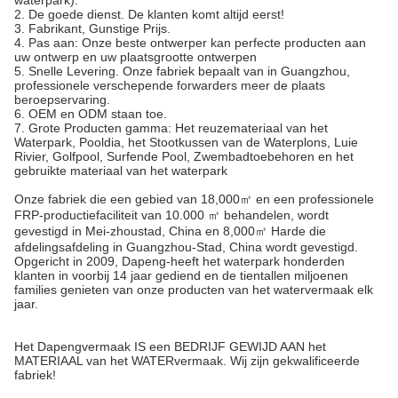
waterpark).
2. De goede dienst. De klanten komt altijd eerst!
3. Fabrikant, Gunstige Prijs.
4. Pas aan: Onze beste ontwerper kan perfecte producten aan
uw ontwerp en uw plaatsgrootte ontwerpen
5. Snelle Levering. Onze fabriek bepaalt van in Guangzhou,
professionele verschepende forwarders meer de plaats
beroepservaring.
6. OEM en ODM staan toe.
7. Grote Producten gamma: Het reuzemateriaal van het
Waterpark, Pooldia, het Stootkussen van de Waterplons, Luie
Rivier, Golfpool, Surfende Pool, Zwembadtoebehoren en het
gebruikte materiaal van het waterpark
Onze fabriek die een gebied van 18,000㎡ en een professionele
FRP-productiefaciliteit van 10.000 ㎡ behandelen, wordt
gevestigd in Mei-zhoustad, China en 8,000㎡ Harde die
afdelingsafdeling in Guangzhou-Stad, China wordt gevestigd.
Opgericht in 2009, Dapeng-heeft het waterpark honderden
klanten in voorbij 14 jaar gediend en de tientallen miljoenen
families genieten van onze producten van het watervermaak elk
jaar.
Het Dapengvermaak IS een BEDRIJF GEWIJD AAN het
MATERIAAL van het WATERvermaak. Wij zijn gekwalificeerde
fabriek!