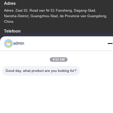
Adres
Adres: Zaal 32, Road van Nr 51 Fansheng, Dagang-Stad,
Nansha-District, Guangzhou-Stad, de Provincie van Guangdong,
China
Telefoon
86-20-34989160
admin
9:52 AM
Privacybeleid
|
Sitemap
Good day, what product are you looking for?
China Goede kwaliteit De Dia van het waterpark Auteursrecht ©
-2026 Guangdong Dapeng Amusement Technology Co., Ltd. Alle
rechten voorbehouden.