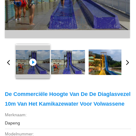
De Commerciële Hoogte Van De De Diaglasvezel
10m Van Het Kamikazewater Voor Volwassene
Merknaam:
Dapeng
Modelnummer: