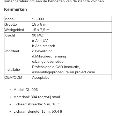
surfapparatuur om aan de behoeften van de klant te voldoen.
Kenmerken
Model
SL-003
Grootte
15 x 5 m
Werkgebied
15 x 7,5 m
Kracht
90 kW/h
a.Anti-UV
b.Anti-statisch
Voordeel
c.Beveiliging
d.Milieubescherming
e.Lange levensduur
Professionele CAD-instructie,
Installatie
assemblageprocedure en project case.
OEM/ODM
Acceptabel
Model: DL-003
Materiaal: 304 roestvrij staal
Lichaamsbreedte: 5 m, 18 ft
Lichaamslengte: 15 m, 50,4 ft