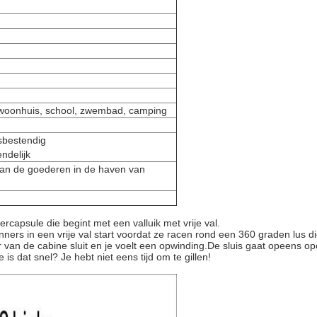
, woonhuis, school, zwembad, camping
gsbestendig
ndelijk
an de goederen in de haven van
capsule die begint met een valluik met vrije val.
ners in een vrije val start voordat ze racen rond een 360 graden lus di
van de cabine sluit en je voelt een opwinding.De sluis gaat opeens o
 dat snel? Je hebt niet eens tijd om te gillen!