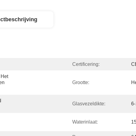
ctbeschrijving
Certificering:
C
Het 
n 
Grootte:
He
 
Glasvezeldikte:
6
Waterinlaat:
1