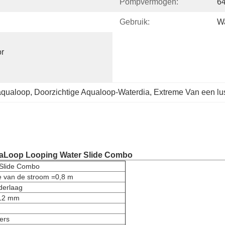
Pompvermogen:
6
Gebruik:
Wa
 
r 
aqualoop
, 
Doorzichtige Aqualoop-Waterdia
, 
Extreme Van een lu
quaLoop Looping Water Slide Combo
 Slide Combo
e van de stroom =0,8 m
derlaag
 12 mm
ers