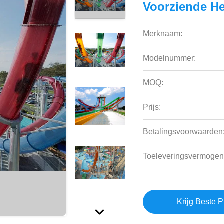
Voorziende He
Merknaam:
Modelnummer:
MOQ:
Prijs:
Betalingsvoorwaarden
Toeleveringsvermogen
Krijg Beste P