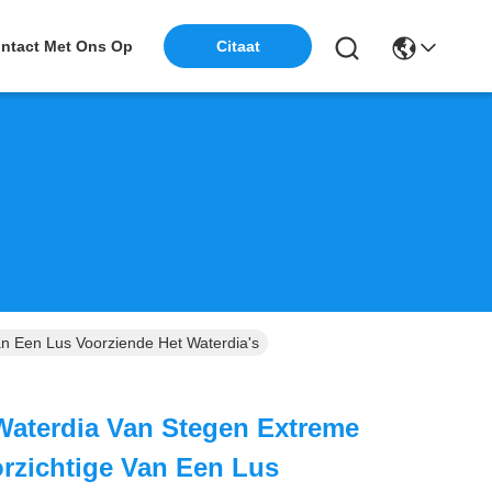
ntact Met Ons Op
Citaat
n Een Lus Voorziende Het Waterdia's
Waterdia Van Stegen Extreme
rzichtige Van Een Lus