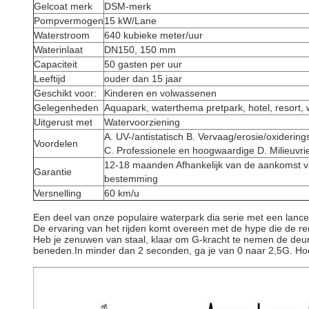
Gelcoat merk
DSM-merk
Pompvermogen
15 kW/Lane
Waterstroom
640 kubieke meter/uur
Waterinlaat
DN150, 150 mm
Capaciteit
50 gasten per uur
Leeftijd
ouder dan 15 jaar
Geschikt voor:
Kinderen en volwassenen
Gelegenheden
Aquapark, waterthema pretpark, hotel, resort
Uitgerust met
Watervoorziening
A. UV-/antistatisch B. Vervaag/erosie/oxiderin
Voordelen
C. Professionele en hoogwaardige D. Milieuvrie
12-18 maanden Afhankelijk van de aankomst v
Garantie
bestemming
Versnelling
60 km/u
Een deel van onze populaire waterpark dia serie met een lanceer
De ervaring van het rijden komt overeen met de hype die de ren
Heb je zenuwen van staal, klaar om G-kracht te nemen de deur 
beneden.In minder dan 2 seconden, ga je van 0 naar 2,5G. Hoe is