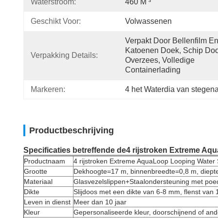
Waterstroom:
460 M ³
Geschikt Voor:
Volwassenen
Verpakt Door Bellenfilm En
Katoenen Doek, Schip Doo
Verpakking Details:
Overzees, Volledige 
Containerlading
Markeren:
4 het Waterdia van stegen
Productbeschrijving
Specificaties betreffende de
4 rijstroken Extreme A
Productnaam
4 rijstroken Extreme AquaLoop Looping Water
Grootte
Dekhoogte=17 m, binnenbreedte=0,8 m, diept
Materiaal
Glasvezelslippen+Staalondersteuning met poe
Dikte
Slijdoos met een dikte van 6-8 mm, flenst van
Leven in dienst
Meer dan 10 jaar
Kleur
Gepersonaliseerde kleur, doorschijnend of and