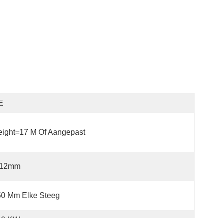
E
ight=17 M Of Aangepast
-12mm
50 Mm Elke Steeg