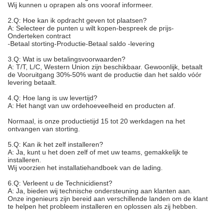
Wij kunnen u oprapen als ons vooraf informeer.
2.Q: Hoe kan ik opdracht geven tot plaatsen?
A: Selecteer de punten u wilt kopen-bespreek de prijs-
Onderteken contract
-Betaal storting-Productie-Betaal saldo -levering
3.Q: Wat is uw betalingsvoorwaarden?
A: T/T, L/C, Western Union zijn beschikbaar. Gewoonlijk, betaalt
de Vooruitgang 30%-50% want de productie dan het saldo vóór
levering betaalt.
4.Q: Hoe lang is uw levertijd?
A: Het hangt van uw ordehoeveelheid en producten af.
Normaal, is onze productietijd 15 tot 20 werkdagen na het
ontvangen van storting.
5.Q: Kan ik het zelf installeren?
A: Ja, kunt u het doen zelf of met uw teams, gemakkelijk te
installeren.
Wij voorzien het installatiehandboek van de lading.
6.Q: Verleent u de Technicidienst?
A: Ja, bieden wij technische ondersteuning aan klanten aan.
Onze ingenieurs zijn bereid aan verschillende landen om de klant
te helpen het probleem installeren en oplossen als zij hebben.