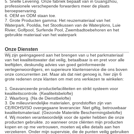
5. Snelle Levering. Onze fabriek bepaalt van in Guangzhou,
professionele verschepende forwarders meer de plaats
beroepservaring.
6. OEM en ODM staan toe.
7. Grote Producten gamma: Het reuzemateriaal van het
Waterpark, Pooldia, het Stootkussen van de Waterplons, Luie
Rivier, Golfpool, Surfende Pool, Zwembadtoebehoren en het
gebruikte materiaal van het waterpark
Onze Diensten
Wij zijn geëngageerd aan het brengen van u het parkmateriaal
van het kwaliteitswater dat veilig, betaalbaar is en pret voor alle
leeftijden, deskundig advies van goed geïnformeerde
vertegenwoordigers, en superieure klantenservice die ons boven
onze concurrenten zet. Maar als dat niet genoeg is, hier zijn 6
grote redenen onze klanten om met ons verkiezen te winkelen:
1. Geavanceerde productiefaciliteiten en strikt systeem voor
kwaliteitscontrole. (Kwaliteitsbelofte)
2. Waarborg. (Na de Dienstbelofte)
3. De milieuvriendelijke materialen, grondstoffen zijn van
CE/ROHS/ISO overgegaane leverancier. Niet giftig, betrouwbaar
kwaliteitsmateriaal. (Gezonde Materiële Beschermingsbelofte)
4. Wij moeten verantwoordelijk voor de speler hebben die onze
producten gebruikte. zo wanneer onze cliënten mijn producten
kopen en op me vertrouwen, moeten wij elke details aan hen
verzekeren. Onder mijn supervisie, die de punten veilig gebruiken