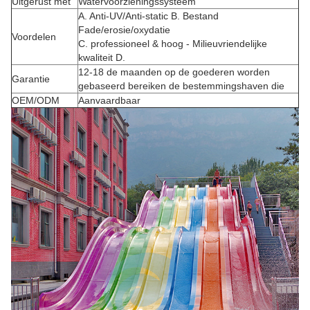
Uitgerust met
Watervoorzieningssysteem
A. Anti-UV/Anti-static B. Bestand
Fade/erosie/oxydatie
Voordelen
C. professioneel & hoog - Milieuvriendelijke
kwaliteit D.
12-18 de maanden op de goederen worden
Garantie
gebaseerd bereiken de bestemmingshaven die
OEM/ODM
Aanvaardbaar