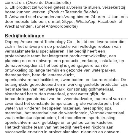
correct en. (Onze de Dienstbelofte)
5. Elk product zal worden getest alvorens te sturen, verzekert zij
boete kunnen werken. (Product Testende Belofte)
6. Antwoord snel uw onderzoek/vraag binnen 24 uren. U kunt ons
door mobiele telefoon, e-mail, Skype, WhatsApp, Facebook, of
Wechat vinden. (Snel Antwoordbelofte)
Bedrijfinleidingen
Dapeng Amusement Technology Co. , Is Ltd een leverancier die
zich in het ontwerp en de productie van volledige reeksen van
vermaakmateriaal specialiseren. Het bedrijf heeft een
professionele team het integreren productontwikkeling, een
planning en een ontwerp, een productie, verkoop, installatie, en
de naverkoopdienst; het bedrijf is geëngageerd aan de
ontwikkeling op lange termijn en gezonde van waterparken,
themaparken, hete de lentetoevlucht,
openluchtvermaakfaciliteiten, zwembaden, en kuuroordclubs. De
belangrijkste geproduceerd en in werking gestelde producten zijn:
het materiaal van het waterpark, kunstmatig golfmateriaal,
skateboard het surfen materiaal, groot water glijdt, de
behandelingsmateriaal van het zwembadwater, materiaal van de
zwembad het constante temperatuur, grote waterdorpen, het
water van kinderen het spelen materiaal, heet spring spa
materiaal, het materiaal van de waterfontein, Vermaakmateriaal
zoals milieukunstproducten, het modelleren, sportuitrusting,
openluchtvermaak, gelukkige en ongehoorzame kastelen.
Het technische team van het bedrijf heeft een rijkdom aan
succesvolle ervaring in project planning, planning en ontwerp,