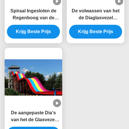
Spiraal Ingesloten de
De volwassen van het
Regenboog van de
de Diaglasvezel
Waterdia het Rennen
Gebogen Water van het
Pooldia met Geleid
Krijg Beste Prijs
Krijg Beste Prijs
Octopuswater
Lichteffect
Aangepaste Kleur Dia
De aangepaste Dia's
van het de Glasvezel
Grote Water van Mat