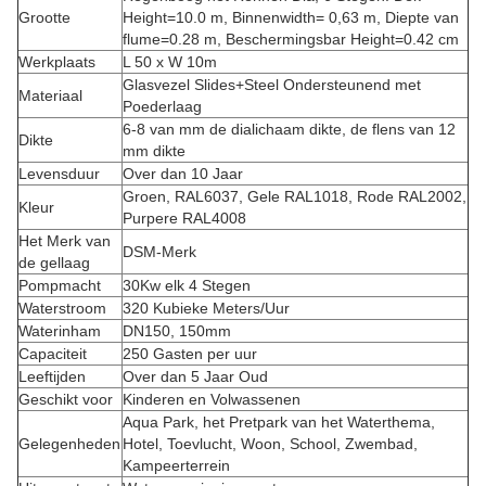
Grootte
Height=10.0 m, Binnenwidth= 0,63 m, Diepte van
flume=0.28 m, Beschermingsbar Height=0.42 cm
Werkplaats
L 50 x W 10m
Glasvezel Slides+Steel Ondersteunend met
Materiaal
Poederlaag
6-8 van mm de dialichaam dikte, de flens van 12
Dikte
mm dikte
Levensduur
Over dan 10 Jaar
Groen, RAL6037, Gele RAL1018, Rode RAL2002,
Kleur
Purpere RAL4008
Het Merk van
DSM-Merk
de gellaag
Pompmacht
30Kw elk 4 Stegen
Waterstroom
320 Kubieke Meters/Uur
Waterinham
DN150, 150mm
Capaciteit
250 Gasten per uur
Leeftijden
Over dan 5 Jaar Oud
Geschikt voor
Kinderen en Volwassenen
Aqua Park, het Pretpark van het Waterthema,
Gelegenheden
Hotel, Toevlucht, Woon, School, Zwembad,
Kampeerterrein