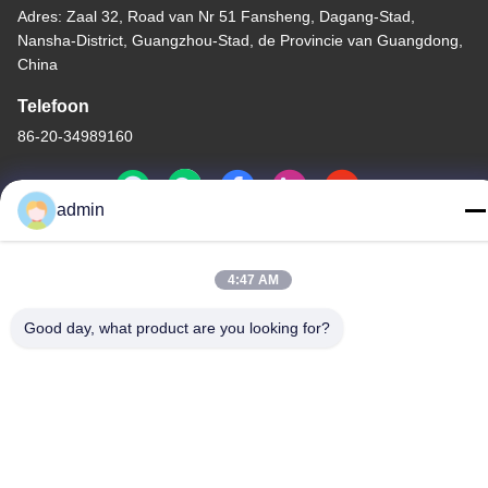
Adres: Zaal 32, Road van Nr 51 Fansheng, Dagang-Stad,
Nansha-District, Guangzhou-Stad, de Provincie van Guangdong,
China
Telefoon
86-20-34989160
admin
Privacybeleid
|
Sitemap
4:47 AM
China Goede kwaliteit De Dia van het waterpark Auteursrecht ©
-2026 Guangdong Dapeng Amusement Technology Co., Ltd. Alle
Good day, what product are you looking for?
rechten voorbehouden.