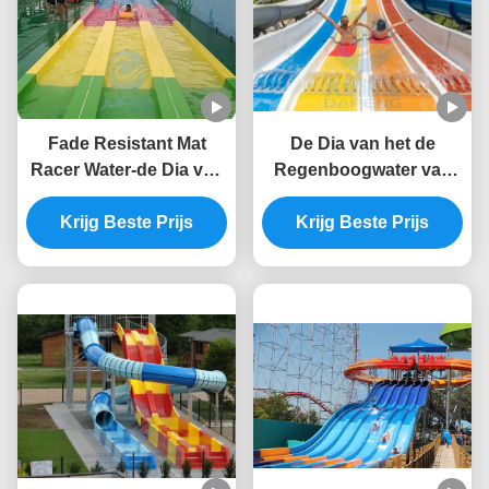
Fade Resistant Mat
De Dia van het de
Racer Water-de Dia van
Regenboogwater van
het de Raceautowater
glasvezelmat racer
van de Diaglasvezel
Krijg Beste Prijs
water slide cluster 6m
Krijg Beste Prijs
12m Hoogte
Hoogte