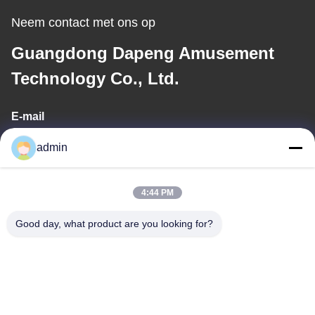
Neem contact met ons op
Guangdong Dapeng Amusement
Technology Co., Ltd.
E-mail
Sales01@dpwaterpark.com
admin
4:44 PM
Ons adres
Good day, what product are you looking for?
Adres
Adres: Zaal 32, Road van Nr 51 Fansheng, Dagang-Stad,
Nansha-District, Guangzhou-Stad, de Provincie van Guangdong,
China
Telefoon